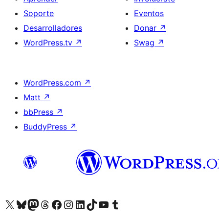
Soporte
Eventos
Desarrolladores
Donar
↗
WordPress.tv
↗
Swag
↗
WordPress.com
↗
Matt
↗
bbPress
↗
BuddyPress
↗
Visita nuestra cuenta de X (anteriormente Twitter)
Visita nuestra cuenta de Bluesky
Visita nuestra cuenta de Mastodon
Visita nuestra cuenta de Threads
Visita nuestra página de Facebook
Visita nuestra cuenta de Instagram
Visita nuestra cuenta de LinkedIn
Visita nuestra cuenta de TikTok
Visita nuestro canal de YouTube
Visita nuestra cuenta de Tumblr