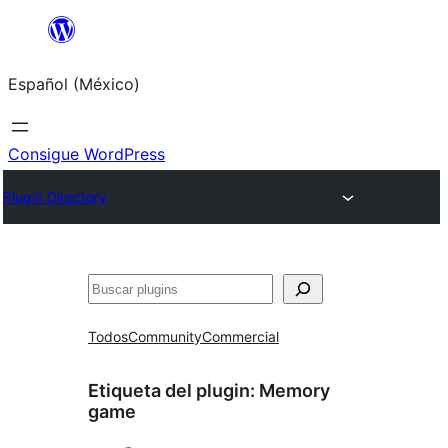
Saltar
al
Español (México)
contenido
Consigue WordPress
Plugin Directory
Buscar
Todos
Community
Commercial
Etiqueta del plugin:
Memory
game