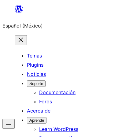
Saltar
al
Español (México)
contenido
Temas
Plugins
Noticias
Soporte
Documentación
Foros
Acerca de
Aprende
Learn WordPress