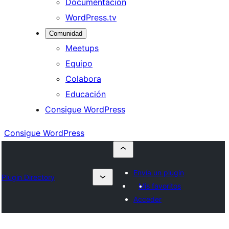
Documentación
WordPress.tv
Comunidad
Meetups
Equipo
Colabora
Educación
Consigue WordPress
Consigue WordPress
Envía un plugin
Plugin Directory
Mis favoritos
Acceder