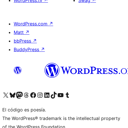
WordPress.tv
↗
Swag
↗
WordPress.com
↗
Matt
↗
bbPress
↗
BuddyPress
↗
Visita nuestra cuenta de X (anteriormente Twitter)
Visita nuestra cuenta de Bluesky
Visita nuestra cuenta de Mastodon
Visita nuestra cuenta de Threads
Visita nuestra página de Facebook
Visita nuestra cuenta de Instagram
Visita nuestra cuenta de LinkedIn
Visita nuestra cuenta de TikTok
Visita nuestro canal de YouTube
Visita nuestra cuenta de Tumblr
El código es poesía.
The WordPress® trademark is the intellectual property
of the WordPress Foundation.