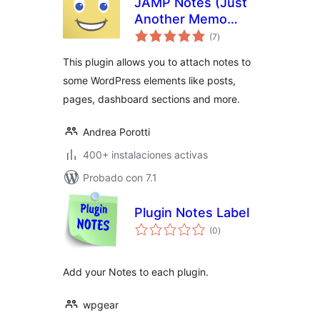
JAMP Notes (Just
Another Memo
total
Plugin)
(7
)
de
valoraciones
This plugin allows you to attach notes to
some WordPress elements like posts,
pages, dashboard sections and more.
Andrea Porotti
400+ instalaciones activas
Probado con 7.1
Plugin Notes Label
total
(0
)
de
valoraciones
Add your Notes to each plugin.
wpgear