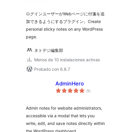
valoraciones
ログインユーザーがWebページに付箋を追
加できるようにするプラグイン。Create
personal sticky notes on any WordPress
page.
ネトデジ編集部
Menos de 10 instalaciones activas
Probado con 6.8.7
AdminHero
total
(1
)
de
valoraciones
Admin notes for website administrators,
accessible via a modal that lets you
write, edit, and save notes directly within
the WordPress dashboard.