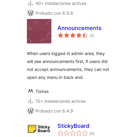
40+ instalaciones activas
Probado con 6.9.6
Announcements
total
(2
)
de
valoraciones
When users logged in admin area, they
will see announcements first, if users did
not accept announcements, they can not
open any menu in back end.
Tomas
10+ instalaciones activas
Probado con 6.4.9
StickyBoard
total
(0
)
de