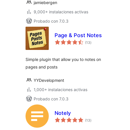
jamiebergen
9,000+ instalaciones activas
Probado con 7.0.3
Page & Post Notes
total
(13
)
de
valoraciones
Simple plugin that allow you to notes on
pages and posts
YYDevelopment
1,000+ instalaciones activas
Probado con 7.0.3
Notely
total
(13
)
de
valoraciones