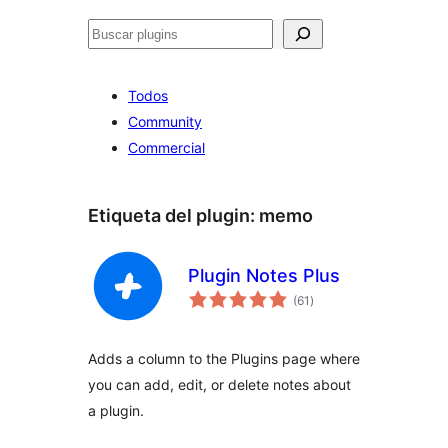
Buscar
Todos
Community
Commercial
Etiqueta del plugin:
memo
Plugin Notes Plus
total
(61
)
de
valoraciones
Adds a column to the Plugins page where
you can add, edit, or delete notes about
a plugin.