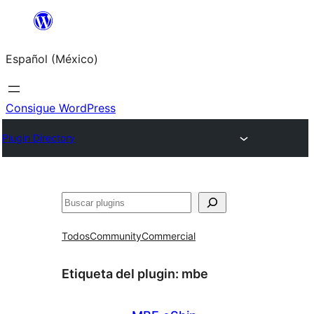
Saltar
al
Español (México)
contenido
Consigue WordPress
Plugin Directory
Buscar
Todos
Community
Commercial
Etiqueta del plugin:
mbe