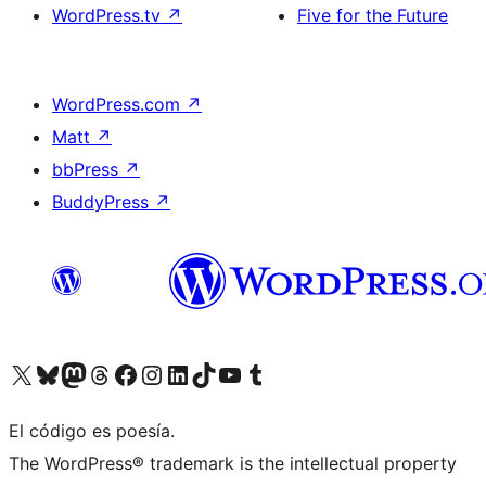
WordPress.tv
↗
Five for the Future
WordPress.com
↗
Matt
↗
bbPress
↗
BuddyPress
↗
Visita nuestra cuenta de X (anteriormente Twitter)
Visita nuestra cuenta de Bluesky
Visita nuestra cuenta de Mastodon
Visita nuestra cuenta de Threads
Visita nuestra página de Facebook
Visita nuestra cuenta de Instagram
Visita nuestra cuenta de LinkedIn
Visita nuestra cuenta de TikTok
Visita nuestro canal de YouTube
Visita nuestra cuenta de Tumblr
El código es poesía.
The WordPress® trademark is the intellectual property