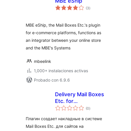
MBE eShip
total
(3
)
de
valoraciones
MBE eShip, the Mail Boxes Etc.'s plugin
for e-commerce platforms, functions as
an integrator between your online store
and the MBE's Systems
mbeelink
1,000+ instalaciones activas
Probado con 6.9.6
Delivery Mail Boxes
Etc. for
total
WooCommerce
(0
)
de
valoraciones
Плагин создает накладные в системе
Mail Boxes Etc. для сайтов на