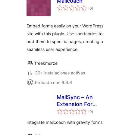
Mailcoach
total
(0
)
de
valoraciones
Embed forms easily on your WordPress
site with this plugin. Use shortcodes to
add them to specific pages, creating a
seamless user experience.
freekmurze
30+ instalaciones activas
Probado con 6.6.6
MailSync – An
Extension For
total
Mailcoach and
(0
)
de
valoraciones
Gravity Forms
Integrate mailcoach with gravity forms