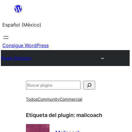
Saltar
al
Español (México)
contenido
Consigue WordPress
Plugin Directory
Buscar
Todos
Community
Commercial
Etiqueta del plugin:
mailcoach