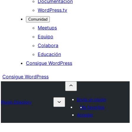
Documentación
WordPress.tv
Comunidad
Meetups
Equipo
Colabora
Educación
Consigue WordPress
Consigue WordPress
Envía un plugin
Plugin Directory
Mis favoritos
Acceder