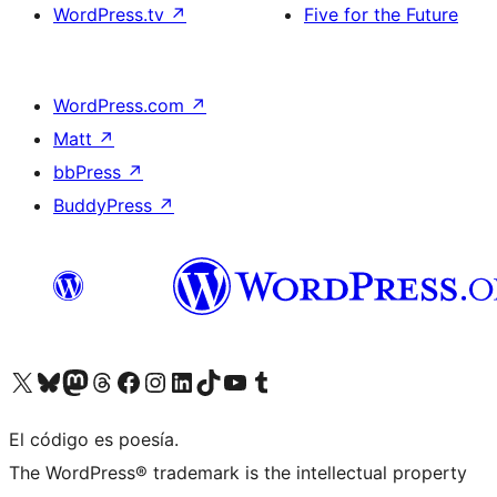
WordPress.tv
↗
Five for the Future
WordPress.com
↗
Matt
↗
bbPress
↗
BuddyPress
↗
Visita nuestra cuenta de X (anteriormente Twitter)
Visita nuestra cuenta de Bluesky
Visita nuestra cuenta de Mastodon
Visita nuestra cuenta de Threads
Visita nuestra página de Facebook
Visita nuestra cuenta de Instagram
Visita nuestra cuenta de LinkedIn
Visita nuestra cuenta de TikTok
Visita nuestro canal de YouTube
Visita nuestra cuenta de Tumblr
El código es poesía.
The WordPress® trademark is the intellectual property