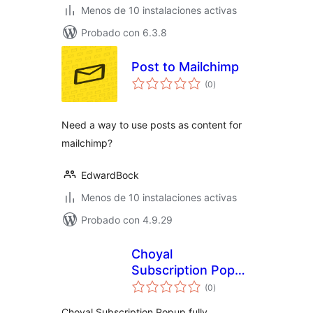
Menos de 10 instalaciones activas
Probado con 6.3.8
Post to Mailchimp
total
(0
)
de
valoraciones
Need a way to use posts as content for
mailchimp?
EdwardBock
Menos de 10 instalaciones activas
Probado con 4.9.29
Choyal
Subscription Popup
total
– MailChimp
(0
)
de
valoraciones
Support
Choyal Subscription Popup fully