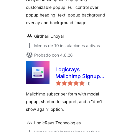
customizable popup. Full control over
popup heading, text, popup background
overlay and background image.
Girdhari Choyal
Menos de 10 instalaciones activas
Probado con 4.8.28
Logicrays
Mailchimp Signup
total
form with popup
(1
)
de
valoraciones
Mailchimp subscriber form with modal
popup, shortcode support, and a "don't
show again" option.
LogicRays Technologies