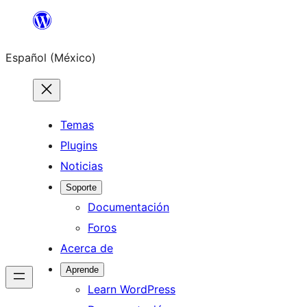
Saltar
al
Español (México)
contenido
Temas
Plugins
Noticias
Soporte
Documentación
Foros
Acerca de
Aprende
Learn WordPress