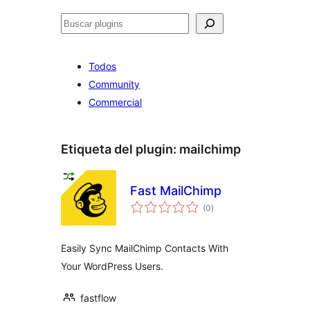
Buscar
Todos
Community
Commercial
Etiqueta del plugin:
mailchimp
Fast MailChimp
total
(0
)
de
valoraciones
Easily Sync MailChimp Contacts With
Your WordPress Users.
fastflow