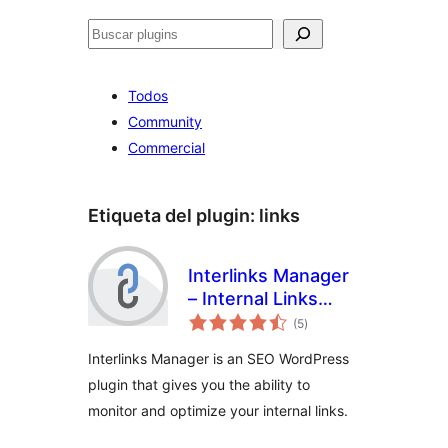
Buscar
Todos
Community
Commercial
Etiqueta del plugin:
links
Interlinks Manager
– Internal Links
total
Optimizer
(5
)
de
valoraciones
Interlinks Manager is an SEO WordPress
plugin that gives you the ability to
monitor and optimize your internal links.