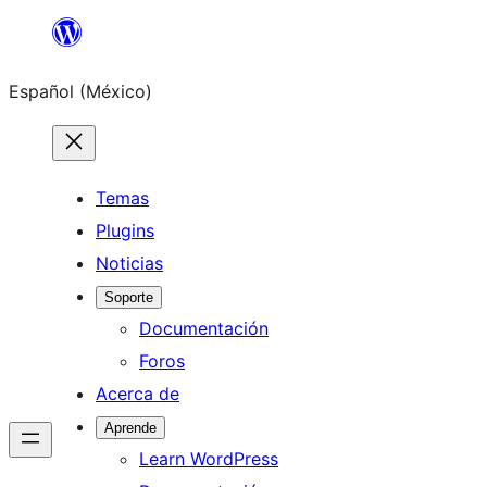
Saltar
al
Español (México)
contenido
Temas
Plugins
Noticias
Soporte
Documentación
Foros
Acerca de
Aprende
Learn WordPress