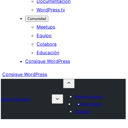
Documentación
WordPress.tv
Comunidad
Meetups
Equipo
Colabora
Educación
Consigue WordPress
Consigue WordPress
Envía un plugin
Plugin Directory
Mis favoritos
Acceder