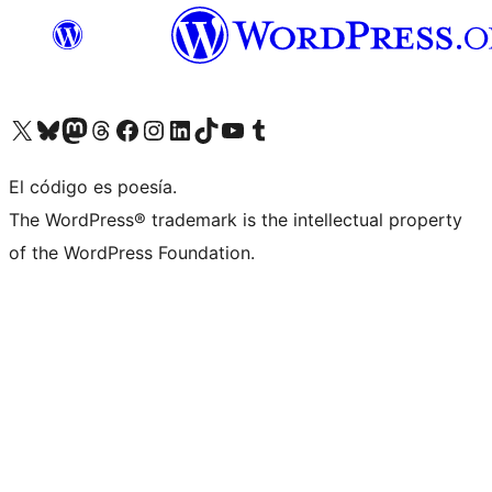
Visita nuestra cuenta de X (anteriormente Twitter)
Visita nuestra cuenta de Bluesky
Visita nuestra cuenta de Mastodon
Visita nuestra cuenta de Threads
Visita nuestra página de Facebook
Visita nuestra cuenta de Instagram
Visita nuestra cuenta de LinkedIn
Visita nuestra cuenta de TikTok
Visita nuestro canal de YouTube
Visita nuestra cuenta de Tumblr
El código es poesía.
The WordPress® trademark is the intellectual property
of the WordPress Foundation.