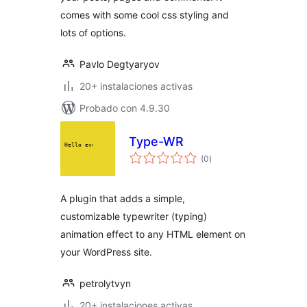
comes with some cool css styling and
lots of options.
Pavlo Degtyaryov
20+ instalaciones activas
Probado con 4.9.30
Type-WR
total
(0
)
de
valoraciones
A plugin that adds a simple,
customizable typewriter (typing)
animation effect to any HTML element on
your WordPress site.
petrolytvyn
20+ instalaciones activas