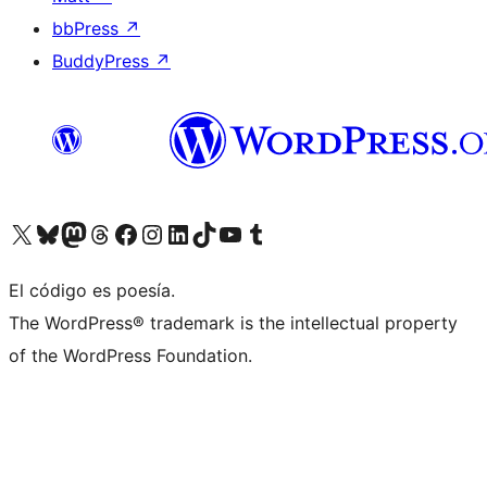
bbPress
↗
BuddyPress
↗
Visita nuestra cuenta de X (anteriormente Twitter)
Visita nuestra cuenta de Bluesky
Visita nuestra cuenta de Mastodon
Visita nuestra cuenta de Threads
Visita nuestra página de Facebook
Visita nuestra cuenta de Instagram
Visita nuestra cuenta de LinkedIn
Visita nuestra cuenta de TikTok
Visita nuestro canal de YouTube
Visita nuestra cuenta de Tumblr
El código es poesía.
The WordPress® trademark is the intellectual property
of the WordPress Foundation.