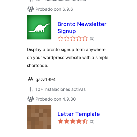
Probado con 6.9.6
Bronto Newsletter
Signup
total
(0
)
de
valoraciones
Display a bronto signup form anywhere
on your wordpress website with a simple
shortcode.
gaza1994
10+ instalaciones activas
Probado con 4.9.30
Letter Template
total
(3
)
de
valoraciones