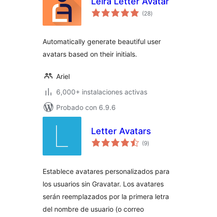
Leira Letter Avatar
total
(28
)
de
valoraciones
Automatically generate beautiful user
avatars based on their initials.
Ariel
6,000+ instalaciones activas
Probado con 6.9.6
Letter Avatars
total
(9
)
de
valoraciones
Establece avatares personalizados para
los usuarios sin Gravatar. Los avatares
serán reemplazados por la primera letra
del nombre de usuario (o correo