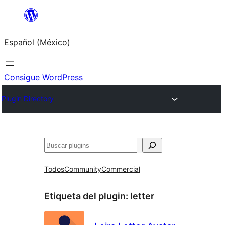
Saltar
al
Español (México)
contenido
Consigue WordPress
Plugin Directory
Buscar
Todos
Community
Commercial
Etiqueta del plugin:
letter