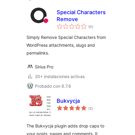
Special Characters
Remove
total
(0
)
de
valoraciones
Simply Remove Special Characters from
WordPress attachments, slugs and
permalinks.
Sirius Pro
20+ instalaciones activas
Probado con 6.7.6
Bukvycja
total
(2
)
de
valoraciones
The Bukvycja plugin adds drop caps to
your posts, pages and comments. It