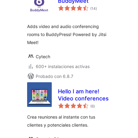
BuddyMeet
total
(14
)
de
valoraciones
Adds video and audio conferencing
rooms to BuddyPress! Powered by Jitsi
Meet!
Cytech
600+ instalaciones activas
Probado con 6.8.7
Hello I am here!
Video conferences
total
(6
)
de
valoraciones
Crea reuniones al instante con tus
clientes y potenciales clientes.