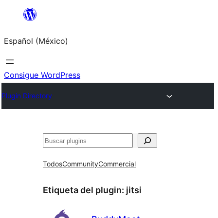
Saltar
al
Español (México)
contenido
Consigue WordPress
Plugin Directory
Buscar
Todos
Community
Commercial
Etiqueta del plugin:
jitsi