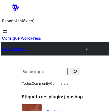
Saltar
al
Español (México)
contenido
Consigue WordPress
Plugin Directory
Buscar
Todos
Community
Commercial
Etiqueta del plugin:
jigoshop