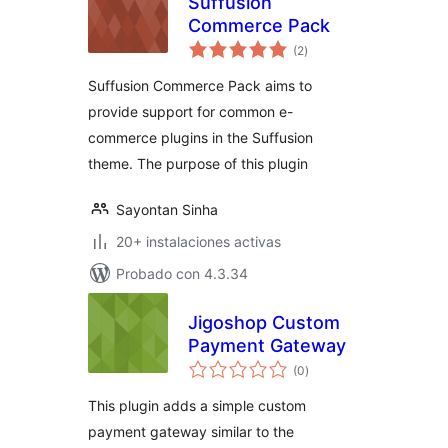
Suffusion
Commerce Pack
total
(2
)
de
valoraciones
Suffusion Commerce Pack aims to
provide support for common e-
commerce plugins in the Suffusion
theme. The purpose of this plugin
Sayontan Sinha
20+ instalaciones activas
Probado con 4.3.34
Jigoshop Custom
Payment Gateway
total
(0
)
de
valoraciones
This plugin adds a simple custom
payment gateway similar to the