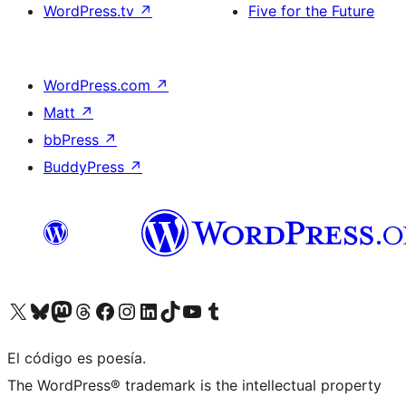
WordPress.tv
↗
Five for the Future
WordPress.com
↗
Matt
↗
bbPress
↗
BuddyPress
↗
Visita nuestra cuenta de X (anteriormente Twitter)
Visita nuestra cuenta de Bluesky
Visita nuestra cuenta de Mastodon
Visita nuestra cuenta de Threads
Visita nuestra página de Facebook
Visita nuestra cuenta de Instagram
Visita nuestra cuenta de LinkedIn
Visita nuestra cuenta de TikTok
Visita nuestro canal de YouTube
Visita nuestra cuenta de Tumblr
El código es poesía.
The WordPress® trademark is the intellectual property