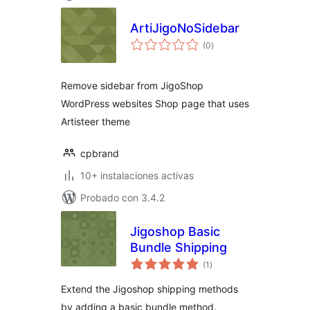
ArtiJigoNoSidebar
total
(0
)
de
valoraciones
Remove sidebar from JigoShop
WordPress websites Shop page that uses
Artisteer theme
cpbrand
10+ instalaciones activas
Probado con 3.4.2
Jigoshop Basic
Bundle Shipping
total
(1
)
de
valoraciones
Extend the Jigoshop shipping methods
by adding a basic bundle method.