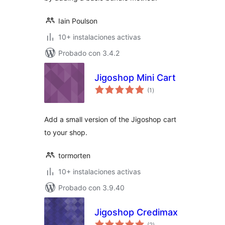
Iain Poulson
10+ instalaciones activas
Probado con 3.4.2
Jigoshop Mini Cart
total
(1
)
de
valoraciones
Add a small version of the Jigoshop cart
to your shop.
tormorten
10+ instalaciones activas
Probado con 3.9.40
Jigoshop Credimax
total
(2
)