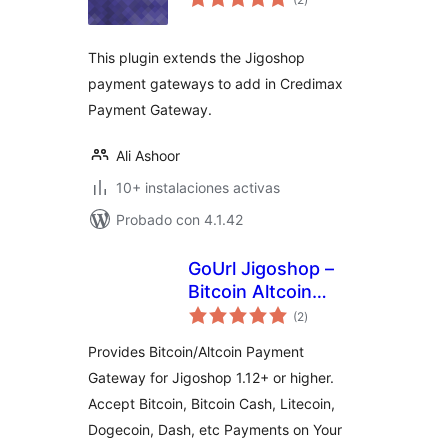
de
valoraciones
This plugin extends the Jigoshop
payment gateways to add in Credimax
Payment Gateway.
Ali Ashoor
10+ instalaciones activas
Probado con 4.1.42
GoUrl Jigoshop –
Bitcoin Altcoin
total
Payment Gateway
(2
)
de
valoraciones
Processor
Provides Bitcoin/Altcoin Payment
Gateway for Jigoshop 1.12+ or higher.
Accept Bitcoin, Bitcoin Cash, Litecoin,
Dogecoin, Dash, etc Payments on Your