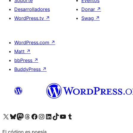
Soporte
Eventos
Desarrolladores
Donar
↗
WordPress.tv
↗
Swag
↗
WordPress.com
↗
Matt
↗
bbPress
↗
BuddyPress
↗
Visita nuestra cuenta de X (anteriormente Twitter)
Visita nuestra cuenta de Bluesky
Visita nuestra cuenta de Mastodon
Visita nuestra cuenta de Threads
Visita nuestra página de Facebook
Visita nuestra cuenta de Instagram
Visita nuestra cuenta de LinkedIn
Visita nuestra cuenta de TikTok
Visita nuestro canal de YouTube
Visita nuestra cuenta de Tumblr
El código es poesía.