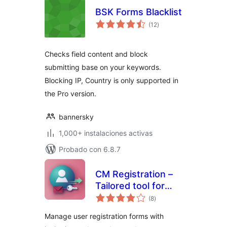
BSK Forms Blacklist
total
(12
)
de
valoraciones
Checks field content and block
submitting base on your keywords.
Blocking IP, Country is only supported in
the Pro version.
bannersky
1,000+ instalaciones activas
Probado con 6.8.7
CM Registration –
Tailored tool for
total
seamless login and
(8
)
de
valoraciones
invitation-based
Manage user registration forms with
registrations