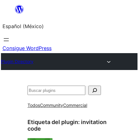
Saltar
al
Español (México)
contenido
Consigue WordPress
Plugin Directory
Buscar
Todos
Community
Commercial
Etiqueta del plugin:
invitation
code