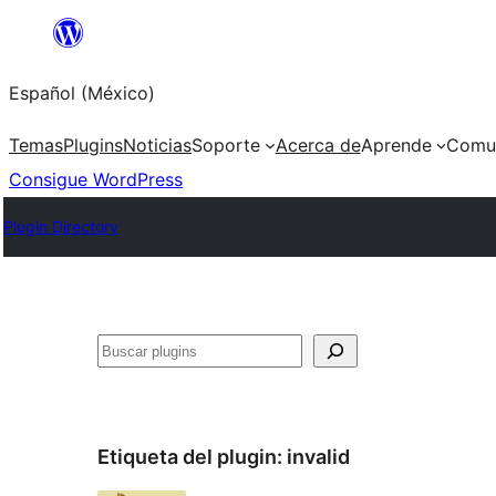
Saltar
al
Español (México)
contenido
Temas
Plugins
Noticias
Soporte
Acerca de
Aprende
Comu
Consigue WordPress
Plugin Directory
Buscar
Etiqueta del plugin:
invalid