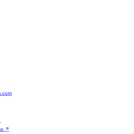
s.com
↗
ss
↗