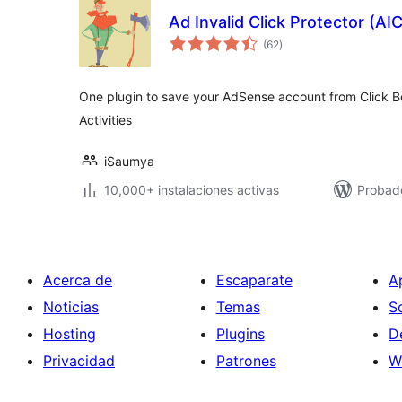
Ad Invalid Click Protector (AI
total
(62
)
de
valoraciones
One plugin to save your AdSense account from Click B
Activities
iSaumya
10,000+ instalaciones activas
Probado
Acerca de
Escaparate
A
Noticias
Temas
S
Hosting
Plugins
D
Privacidad
Patrones
W