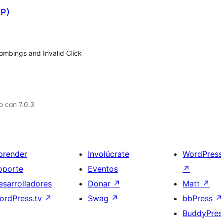
CP)
ombings and Invalid Click
 con 7.0.3
prender
Involúcrate
WordPres
oporte
Eventos
↗
esarrolladores
Donar
↗
Matt
↗
ordPress.tv
↗
Swag
↗
bbPress
BuddyPre