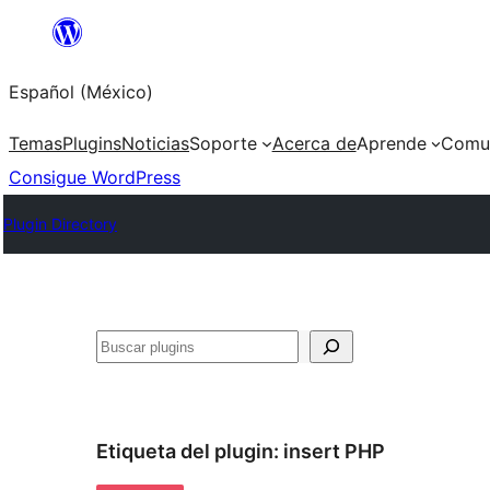
Saltar
al
Español (México)
contenido
Temas
Plugins
Noticias
Soporte
Acerca de
Aprende
Comu
Consigue WordPress
Plugin Directory
Buscar
Etiqueta del plugin:
insert PHP