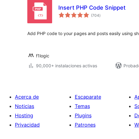
Insert PHP Code Snippet
total
(704
)
de
valoraciones
Add PHP code to your pages and posts easily using sh
f1logic
90,000+ instalaciones activas
Probado
Acerca de
Escaparate
A
Noticias
Temas
S
Hosting
Plugins
D
Privacidad
Patrones
W