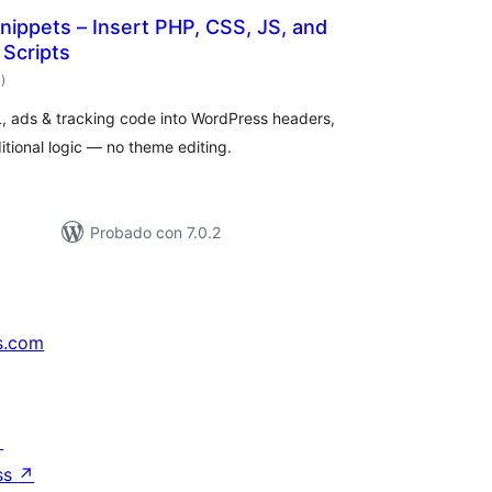
ippets – Insert PHP, CSS, JS, and
Scripts
total
1
)
de
valoraciones
, ads & tracking code into WordPress headers,
itional logic — no theme editing.
Probado con 7.0.2
s.com
↗
ss
↗