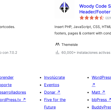
Woody Code Sn
Header/Footer 
(22
ortcodes.
Insert PHP, JavaScript, CSS, HTML
footers, pages & content with cond
Themeisle
 con 7.0.2
60,000+ instalaciones activas
prender
Involúcrate
WordPres
oporte
Eventos
↗
esarrolladores
Donar
↗
Matt
↗
ordPress.tv
↗
Five for the
bbPress
Future
BuddyPre