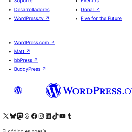
Soporte
Eventos
Desarrolladores
Donar
↗
WordPress.tv
↗
Five for the Future
WordPress.com
↗
Matt
↗
bbPress
↗
BuddyPress
↗
Visita nuestra cuenta de X (anteriormente Twitter)
Visita nuestra cuenta de Bluesky
Visita nuestra cuenta de Mastodon
Visita nuestra cuenta de Threads
Visita nuestra página de Facebook
Visita nuestra cuenta de Instagram
Visita nuestra cuenta de LinkedIn
Visita nuestra cuenta de TikTok
Visita nuestro canal de YouTube
Visita nuestra cuenta de Tumblr
El código es poesía.