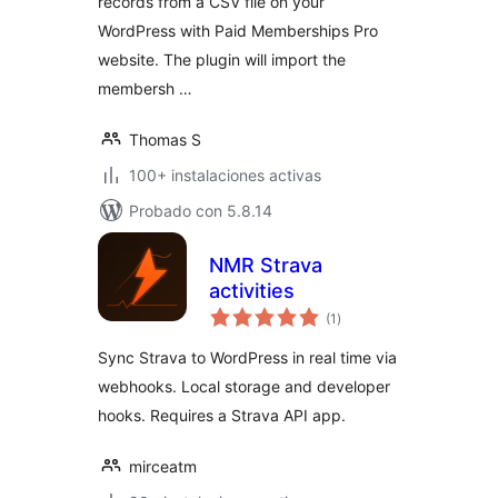
records from a CSV file on your
WordPress with Paid Memberships Pro
website. The plugin will import the
membersh …
Thomas S
100+ instalaciones activas
Probado con 5.8.14
NMR Strava
activities
total
(1
)
de
valoraciones
Sync Strava to WordPress in real time via
webhooks. Local storage and developer
hooks. Requires a Strava API app.
mirceatm