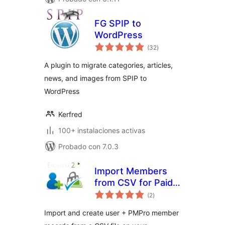
FG SPIP to
WordPress
total
(32
)
de
valoraciones
A plugin to migrate categories, articles,
news, and images from SPIP to
WordPress
Kerfred
100+ instalaciones activas
Probado con 7.0.3
Import Members
from CSV for Paid
total
Memberships Pro
(2
)
de
valoraciones
Import and create user + PMPro member