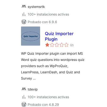
systemsrtk
100+ instalaciones activas
Probado con 6.9.6
Quiz Importer
Plugin
total
(2
)
de
valoraciones
WP Quiz Importer plugin can import MS
Word quiz questions into wordpress quiz
providers such as WpProQuiz,
LearnPress, LearnDash, and Quiz and
Survey …
tdevip
100+ instalaciones activas
Probado con 4.8.29