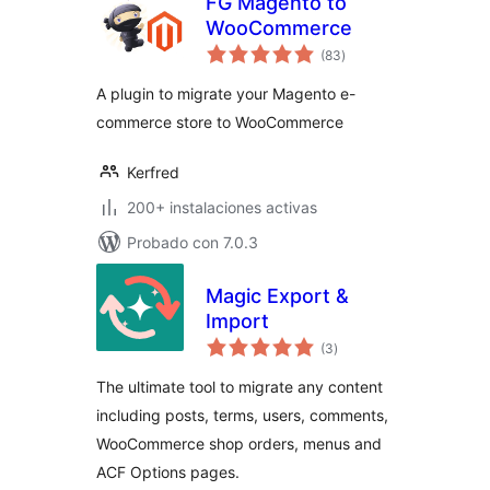
FG Magento to
WooCommerce
total
(83
)
de
valoraciones
A plugin to migrate your Magento e-
commerce store to WooCommerce
Kerfred
200+ instalaciones activas
Probado con 7.0.3
Magic Export &
Import
total
(3
)
de
valoraciones
The ultimate tool to migrate any content
including posts, terms, users, comments,
WooCommerce shop orders, menus and
ACF Options pages.