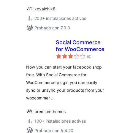
kovalchik8
200+ instalaciones activas
Probado con 7.0.3
Social Commerce
for WooCommerce
total
(9
)
de
valoraciones
Now you can start your facebook shop
free. With Social Commerce for
WooCommerce plugin you can easily
sync or unsync your products from your
woocommer …
premiumthemes
100+ instalaciones activas
Probado con 5.4.20