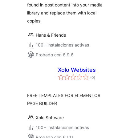
found in post content into your media
library and replace them with local
copies.
Hans & Friends
100+ instalaciones activas
Probado con 6.9.6
Xolo Websites
total
(0
)
de
valoraciones
FREE TEMPLATES FOR ELEMENTOR
PAGE BUILDER
Xolo Software
100+ instalaciones activas
Probado con 6.1.11