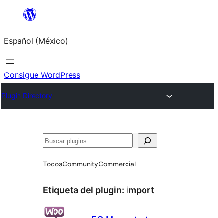
Saltar
al
Español (México)
contenido
Consigue WordPress
Plugin Directory
Buscar
Todos
Community
Commercial
Etiqueta del plugin:
import