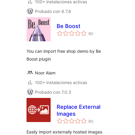
100+ instalaciones activas
Probado con 6.7.6
Be Boost
total
(0
)
de
valoraciones
You can import free shop demo by Be
Boost plugin
Noor Alam
100+ instalaciones activas
Probado con 7.0.3
Replace External
Images
total
(0
)
de
valoraciones
Easily import externally hosted images