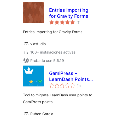
Entries Importing
for Gravity Forms
total
(5
)
de
valoraciones
Entries Importing for Gravity Forms
viastudio
100+ instalaciones activas
Probado con 5.5.19
GamiPress –
LearnDash Points
total
Importer
(0
)
de
valoraciones
Tool to migrate LearnDash user points to
GamiPress points.
Ruben Garcia