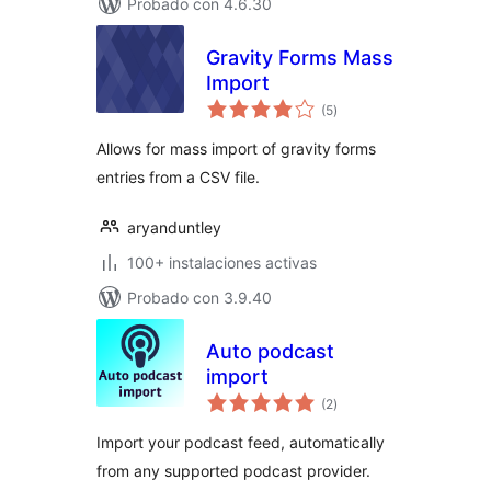
Probado con 4.6.30
Gravity Forms Mass
Import
total
(5
)
de
valoraciones
Allows for mass import of gravity forms
entries from a CSV file.
aryanduntley
100+ instalaciones activas
Probado con 3.9.40
Auto podcast
import
total
(2
)
de
valoraciones
Import your podcast feed, automatically
from any supported podcast provider.