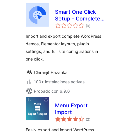
Smart One Click
Setup – Complete
total
Demo Import &
(0
)
de
valoraciones
Export
Import and export complete WordPress
demos, Elementor layouts, plugin
settings, and full site configurations in
one click.
Chiranjit Hazarika
100+ instalaciones activas
Probado con 6.9.6
Menu Export
Import
total
(3
)
de
valoraciones
Easily export and import WordPress