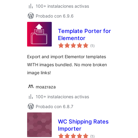
100+ instalaciones activas
Probado con 6.9.6
Template Porter for
Elementor
total
(1
)
de
valoraciones
Export and import Elementor templates
WITH images bundled. No more broken
image links!
moazraza
100+ instalaciones activas
Probado con 6.8.7
WC Shipping Rates
Importer
total
(1
)
de