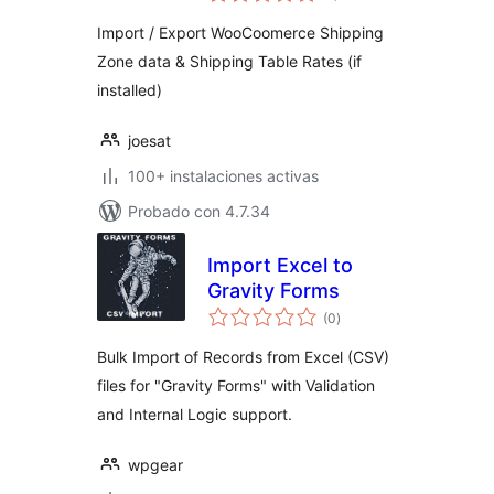
valoraciones
Import / Export WooCoomerce Shipping
Zone data & Shipping Table Rates (if
installed)
joesat
100+ instalaciones activas
Probado con 4.7.34
Import Excel to
Gravity Forms
total
(0
)
de
valoraciones
Bulk Import of Records from Excel (CSV)
files for "Gravity Forms" with Validation
and Internal Logic support.
wpgear