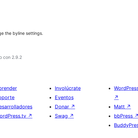
e the byline settings.
o con 2.9.2
prender
Involúcrate
WordPres
oporte
Eventos
↗
esarrolladores
Donar
↗
Matt
↗
ordPress.tv
↗
Swag
↗
bbPress
BuddyPre