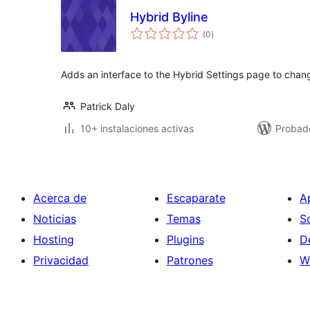
Hybrid Byline
total
(0
)
de
valoraciones
Adds an interface to the Hybrid Settings page to chang
Patrick Daly
10+ instalaciones activas
Probad
Acerca de
Escaparate
A
Noticias
Temas
S
Hosting
Plugins
D
Privacidad
Patrones
W