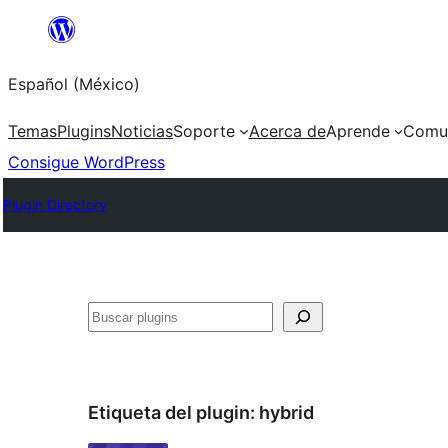
Saltar
al
Español (México)
contenido
Temas
Plugins
Noticias
Soporte
Acerca de
Aprende
Comu
Consigue WordPress
Plugin Directory
Buscar
Etiqueta del plugin:
hybrid