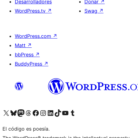
Desarrolladores
Donar
↗
WordPress.tv
↗
Swag
↗
WordPress.com
↗
Matt
↗
bbPress
↗
BuddyPress
↗
Visita nuestra cuenta de X (anteriormente Twitter)
Visita nuestra cuenta de Bluesky
Visita nuestra cuenta de Mastodon
Visita nuestra cuenta de Threads
Visita nuestra página de Facebook
Visita nuestra cuenta de Instagram
Visita nuestra cuenta de LinkedIn
Visita nuestra cuenta de TikTok
Visita nuestro canal de YouTube
Visita nuestra cuenta de Tumblr
El código es poesía.