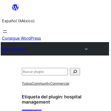
Saltar
al
Español (México)
contenido
Consigue WordPress
Plugin Directory
Buscar
Todos
Community
Commercial
Etiqueta del plugin:
hospital
management