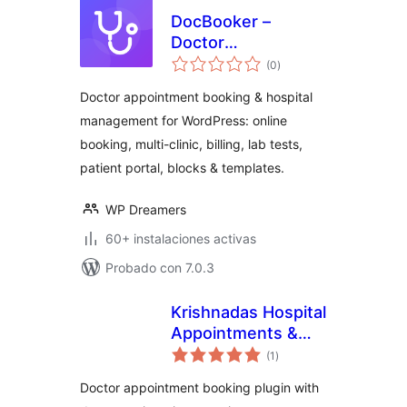
DocBooker –
Doctor
total
Appointment
(0
)
de
valoraciones
Booking & Hospital
Doctor appointment booking & hospital
Management
management for WordPress: online
System
booking, multi-clinic, billing, lab tests,
patient portal, blocks & templates.
WP Dreamers
60+ instalaciones activas
Probado con 7.0.3
Krishnadas Hospital
Appointments &
total
Clinic Manager
(1
)
de
valoraciones
Doctor appointment booking plugin with