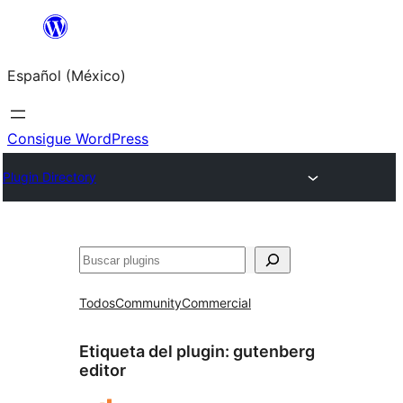
Saltar
al
Español (México)
contenido
Consigue WordPress
Plugin Directory
Buscar
Todos
Community
Commercial
Etiqueta del plugin:
gutenberg
editor