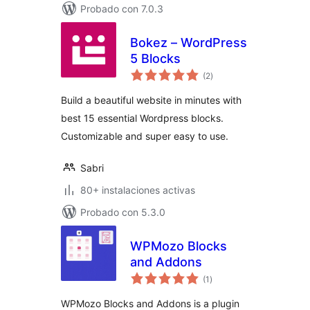
Probado con 7.0.3
Bokez – WordPress
5 Blocks
total
(2
)
de
valoraciones
Build a beautiful website in minutes with
best 15 essential Wordpress blocks.
Customizable and super easy to use.
Sabri
80+ instalaciones activas
Probado con 5.3.0
WPMozo Blocks
and Addons
total
(1
)
de
valoraciones
WPMozo Blocks and Addons is a plugin