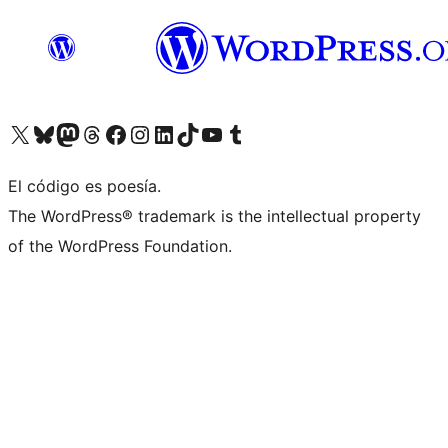
Visita nuestra cuenta de X (anteriormente Twitter)
Visita nuestra cuenta de Bluesky
Visita nuestra cuenta de Mastodon
Visita nuestra cuenta de Threads
Visita nuestra página de Facebook
Visita nuestra cuenta de Instagram
Visita nuestra cuenta de LinkedIn
Visita nuestra cuenta de TikTok
Visita nuestro canal de YouTube
Visita nuestra cuenta de Tumblr
El código es poesía.
The WordPress® trademark is the intellectual property
of the WordPress Foundation.