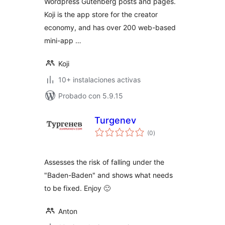
Wordpress Gutenberg posts and pages.
Koji is the app store for the creator
economy, and has over 200 web-based
mini-app …
Koji
10+ instalaciones activas
Probado con 5.9.15
Turgenev
total
(0
)
de
valoraciones
Assesses the risk of falling under the
"Baden-Baden" and shows what needs
to be fixed. Enjoy 🙂
Anton