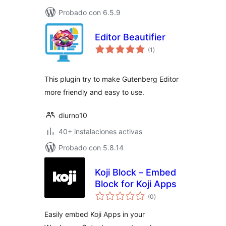
Probado con 6.5.9
Editor Beautifier
total
(1
)
de
valoraciones
This plugin try to make Gutenberg Editor
more friendly and easy to use.
diurno10
40+ instalaciones activas
Probado con 5.8.14
Koji Block – Embed
Block for Koji Apps
total
(0
)
de
valoraciones
Easily embed Koji Apps in your