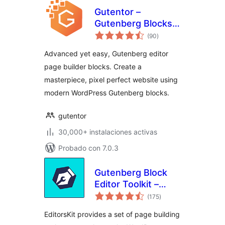
Gutentor –
Gutenberg Blocks –
total
Page Builder for
(90
)
de
valoraciones
Gutenberg Editor
Advanced yet easy, Gutenberg editor
page builder blocks. Create a
masterpiece, pixel perfect website using
modern WordPress Gutenberg blocks.
gutentor
30,000+ instalaciones activas
Probado con 7.0.3
Gutenberg Block
Editor Toolkit –
total
EditorsKit
(175
)
de
valoraciones
EditorsKit provides a set of page building