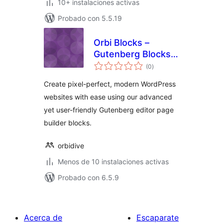
10+ instalaciones activas
Probado con 5.5.19
Orbi Blocks –
Gutenberg Blocks,
total
Patterns &
(0
)
de
valoraciones
Templates
Create pixel-perfect, modern WordPress
websites with ease using our advanced
yet user-friendly Gutenberg editor page
builder blocks.
orbidive
Menos de 10 instalaciones activas
Probado con 6.5.9
Acerca de
Escaparate