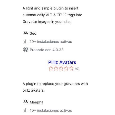
A light and simple plugin to insert
automatically ALT & TITLE tags into
Gravatar images in your site.
3eo
10+ instalaciones activas
Probado con 4.0.38
Pilllz Avatars
total
(0
)
de
valoraciones
A plugin to replace your gravatars with
pilllz avatars.
Meepha
10+ instalaciones activas