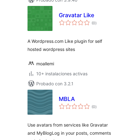
Gravatar Like
total
(0
)
de
valoraciones
A Wordpress.com Like plugin for self
hosted wordpress sites
moallemi
10+ instalaciones activas
Probado con 3.2.1
MBLA
total
(0
)
de
valoraciones
Use avatars from services like Gravatar
and MyBlogLog in your posts, comments