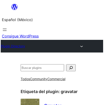
Saltar
al
Español (México)
contenido
Consigue WordPress
Plugin Directory
Buscar
Todos
Community
Commercial
Etiqueta del plugin:
gravatar