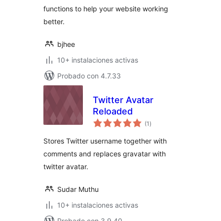
functions to help your website working
better.
bjhee
10+ instalaciones activas
Probado con 4.7.33
Twitter Avatar
Reloaded
total
(1
)
de
valoraciones
Stores Twitter username together with
comments and replaces gravatar with
twitter avatar.
Sudar Muthu
10+ instalaciones activas
Probado con 3.9.40