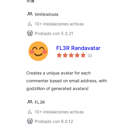
头像
timhbwtools
10+ instalaciones activas
Probado con 5.3.21
FL3R Randavatar
total
(2
)
de
valoraciones
Creates a unique avatar for each
commenter based on email address, with
godzillion of generated avatars!
FL3R
10+ instalaciones activas
Probado con 6.0.12