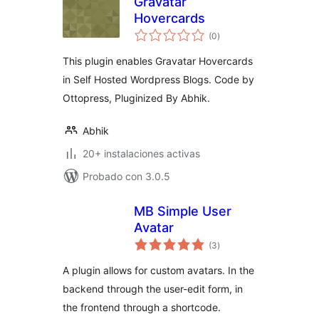
Gravatar
Hovercards
total
(0
)
de
valoraciones
This plugin enables Gravatar Hovercards
in Self Hosted Wordpress Blogs. Code by
Ottopress, Pluginized By Abhik.
Abhik
20+ instalaciones activas
Probado con 3.0.5
MB Simple User
Avatar
total
(3
)
de
valoraciones
A plugin allows for custom avatars. In the
backend through the user-edit form, in
the frontend through a shortcode.