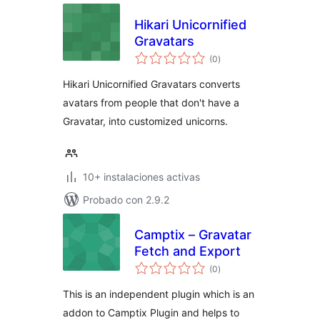
Hikari Unicornified
Gravatars
total
(0
)
de
valoraciones
Hikari Unicornified Gravatars converts
avatars from people that don't have a
Gravatar, into customized unicorns.
10+ instalaciones activas
Probado con 2.9.2
Camptix – Gravatar
Fetch and Export
total
(0
)
de
valoraciones
This is an independent plugin which is an
addon to Camptix Plugin and helps to