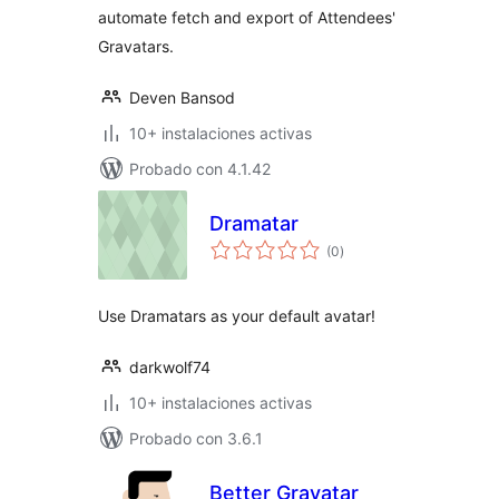
automate fetch and export of Attendees'
Gravatars.
Deven Bansod
10+ instalaciones activas
Probado con 4.1.42
Dramatar
total
(0
)
de
valoraciones
Use Dramatars as your default avatar!
darkwolf74
10+ instalaciones activas
Probado con 3.6.1
Better Gravatar