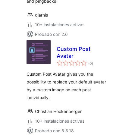
and pingbacks
djarnis
10+ instalaciones activas
Probado con 2.6
Custom Post
Avatar
total
(0
)
de
valoraciones
Custom Post Avatar gives you the
possibility to replace your default avatar
by a custom image on each post
individually.
Christian Hockenberger
10+ instalaciones activas
Probado con 5.5.18