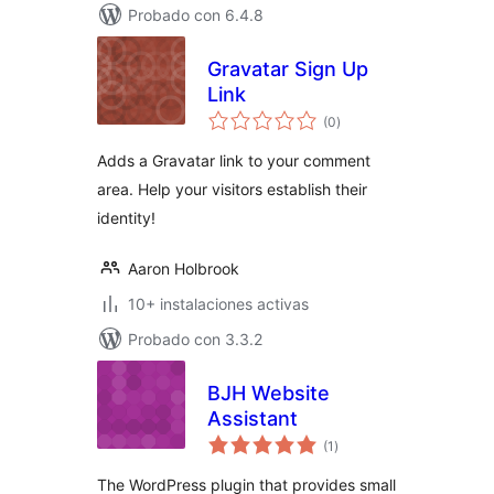
Probado con 6.4.8
Gravatar Sign Up
Link
total
(0
)
de
valoraciones
Adds a Gravatar link to your comment
area. Help your visitors establish their
identity!
Aaron Holbrook
10+ instalaciones activas
Probado con 3.3.2
BJH Website
Assistant
total
(1
)
de
valoraciones
The WordPress plugin that provides small