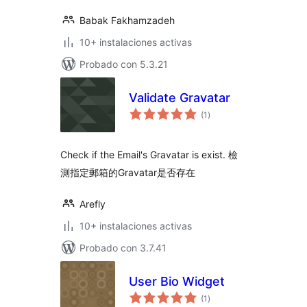
Babak Fakhamzadeh
10+ instalaciones activas
Probado con 5.3.21
Validate Gravatar
total
(1
)
de
valoraciones
Check if the Email's Gravatar is exist. 檢
測指定郵箱的Gravatar是否存在
Arefly
10+ instalaciones activas
Probado con 3.7.41
User Bio Widget
total
(1
)
de