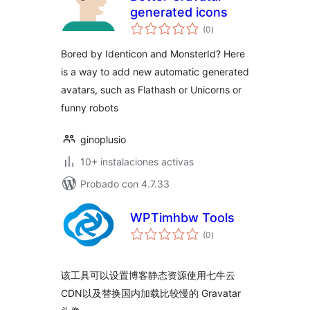
generated icons
total
(0
)
de
valoraciones
Bored by Identicon and MonsterId? Here
is a way to add new automatic generated
avatars, such as Flathash or Unicorns or
funny robots
ginoplusio
10+ instalaciones activas
Probado con 4.7.33
WPTimhbw Tools
total
(0
)
de
valoraciones
该工具可以设置博客静态资源使用七牛云
CDN以及替换国内加载比较慢的 Gravatar