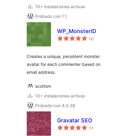
10+ instalaciones activas
Probado con 1.1
WP_MonsterID
total
(2
)
de
valoraciones
Creates a unique, persistent monster
avatar for each commenter based on
email address.
scottsm
10+ instalaciones activas
Probado con 4.0.38
Gravatar SEO
total
(1
)
de
valoraciones