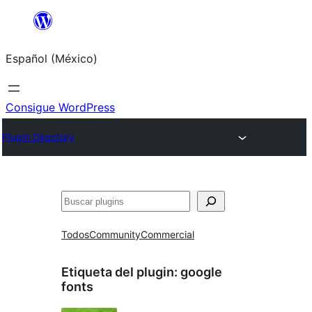
Saltar
al
Español (México)
contenido
Consigue WordPress
Plugin Directory
Buscar
Todos
Community
Commercial
Etiqueta del plugin:
google
fonts