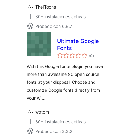
TheIToons
30+ instalaciones activas
Probado con 6.8.7
Ultimate Google
Fonts
total
(0
)
de
valoraciones
With this Google fonts plugin you have
more than awesame 90 open source
fonts at your disposal! Choose and
customize Google fonts directly from
your W …
wptom
30+ instalaciones activas
Probado con 3.3.2