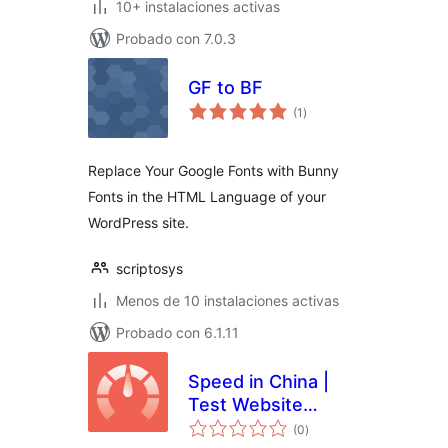
10+ instalaciones activas
Probado con 7.0.3
GF to BF
total
(1
)
de
valoraciones
Replace Your Google Fonts with Bunny
Fonts in the HTML Language of your
WordPress site.
scriptosys
Menos de 10 instalaciones activas
Probado con 6.1.11
Speed in China |
Test Website
total
Speed from
(0
)
de
valoraciones