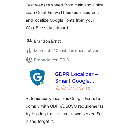
Mainland China |
Test website speed from mainland China,
GFW Optimization
scan Great Firewall blocked resources,
& Google Fonts
and localize Google Fonts from your
WordPress dashboard.
Brandon Ernst
Menos de 10 instalaciones activas
Probado con 7.0.3
GDPR Localizer –
Smart Google
total
Fonts Local Hosting
(0
)
de
valoraciones
& DSGVO
Automatically localizes Google Fonts to
Compliance
comply with GDPR/DSGVO requirements
by hosting them on your own server. Set
it and forget it.