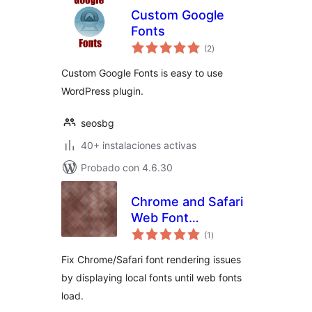
Custom Google
Fonts
total
(2
)
de
valoraciones
Custom Google Fonts is easy to use
WordPress plugin.
seosbg
40+ instalaciones activas
Probado con 4.6.30
Chrome and Safari
Web Font
total
Rendering Fix
(1
)
de
valoraciones
Fix Chrome/Safari font rendering issues
by displaying local fonts until web fonts
load.