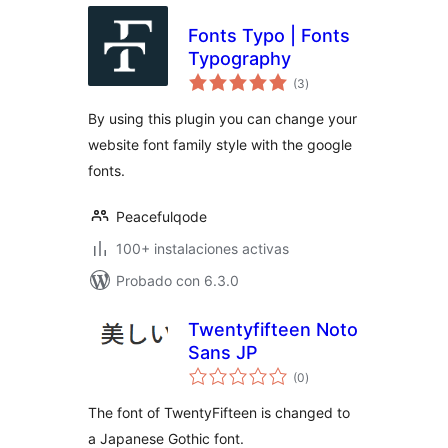
Fonts Typo | Fonts
Typography
total
(3
)
de
valoraciones
By using this plugin you can change your
website font family style with the google
fonts.
Peacefulqode
100+ instalaciones activas
Probado con 6.3.0
Twentyfifteen Noto
Sans JP
total
(0
)
de
valoraciones
The font of TwentyFifteen is changed to
a Japanese Gothic font.