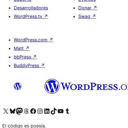
Desarrolladores
Donar
↗
WordPress.tv
↗
Swag
↗
WordPress.com
↗
Matt
↗
bbPress
↗
BuddyPress
↗
Visita nuestra cuenta de X (anteriormente Twitter)
Visita nuestra cuenta de Bluesky
Visita nuestra cuenta de Mastodon
Visita nuestra cuenta de Threads
Visita nuestra página de Facebook
Visita nuestra cuenta de Instagram
Visita nuestra cuenta de LinkedIn
Visita nuestra cuenta de TikTok
Visita nuestro canal de YouTube
Visita nuestra cuenta de Tumblr
El código es poesía.