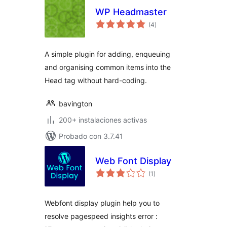
WP Headmaster
total
(4
)
de
valoraciones
A simple plugin for adding, enqueuing
and organising common items into the
Head tag without hard-coding.
bavington
200+ instalaciones activas
Probado con 3.7.41
Web Font Display
total
(1
)
de
valoraciones
Webfont display plugin help you to
resolve pagespeed insights error :