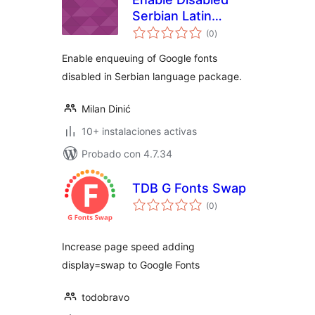
Serbian Latin
total
Google Fonts
(0
)
de
valoraciones
Enable enqueuing of Google fonts
disabled in Serbian language package.
Milan Dinić
10+ instalaciones activas
Probado con 4.7.34
TDB G Fonts Swap
total
(0
)
de
valoraciones
Increase page speed adding
display=swap to Google Fonts
todobravo