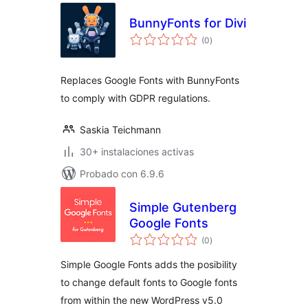
BunnyFonts for Divi
total
(0
)
de
valoraciones
Replaces Google Fonts with BunnyFonts
to comply with GDPR regulations.
Saskia Teichmann
30+ instalaciones activas
Probado con 6.9.6
Simple Gutenberg
Google Fonts
total
(0
)
de
valoraciones
Simple Google Fonts adds the posibility
to change default fonts to Google fonts
from within the new WordPress v5.0