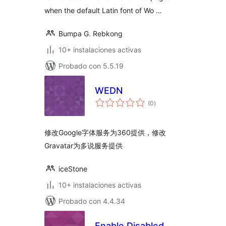
when the default Latin font of Wo …
Bumpa G. Rebkong
10+ instalaciones activas
Probado con 5.5.19
WEDN
total
(0
)
de
valoraciones
修改Google字体服务为360提供，修改
Gravatar为多说服务提供
iceStone
10+ instalaciones activas
Probado con 4.4.34
Enable Disabled