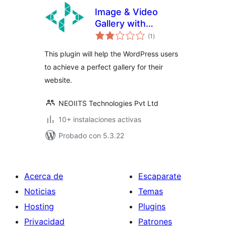
Image & Video
Gallery with
total
categories
(1
)
de
valoraciones
This plugin will help the WordPress users
to achieve a perfect gallery for their
website.
NEOIITS Technologies Pvt Ltd
10+ instalaciones activas
Probado con 5.3.22
Acerca de
Escaparate
Noticias
Temas
Hosting
Plugins
Privacidad
Patrones