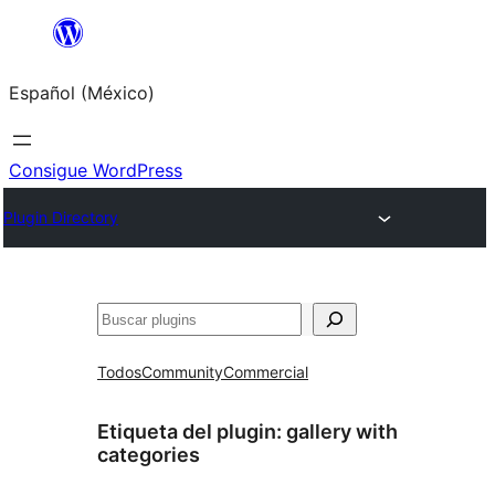
Saltar
al
Español (México)
contenido
Consigue WordPress
Plugin Directory
Buscar
Todos
Community
Commercial
Etiqueta del plugin:
gallery with
categories