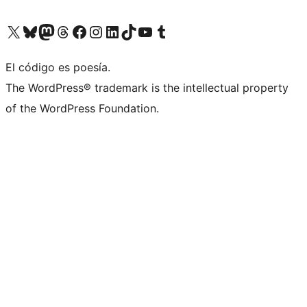
Visita nuestra cuenta de X (anteriormente Twitter)
Visita nuestra cuenta de Bluesky
Visita nuestra cuenta de Mastodon
Visita nuestra cuenta de Threads
Visita nuestra página de Facebook
Visita nuestra cuenta de Instagram
Visita nuestra cuenta de LinkedIn
Visita nuestra cuenta de TikTok
Visita nuestro canal de YouTube
Visita nuestra cuenta de Tumblr
El código es poesía.
The WordPress® trademark is the intellectual property
of the WordPress Foundation.