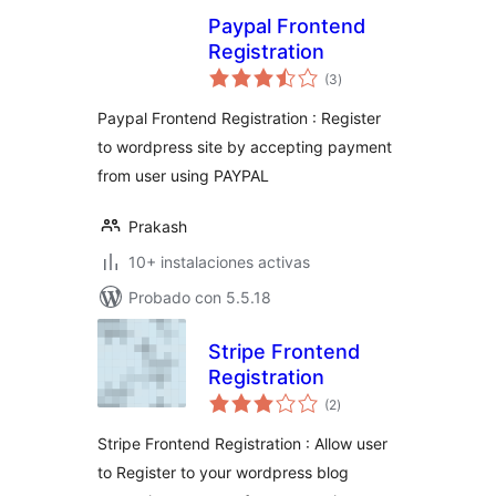
Paypal Frontend
Registration
total
(3
)
de
valoraciones
Paypal Frontend Registration : Register
to wordpress site by accepting payment
from user using PAYPAL
Prakash
10+ instalaciones activas
Probado con 5.5.18
Stripe Frontend
Registration
total
(2
)
de
valoraciones
Stripe Frontend Registration : Allow user
to Register to your wordpress blog