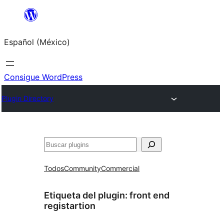
Saltar
al
Español (México)
contenido
Consigue WordPress
Plugin Directory
Buscar
Todos
Community
Commercial
Etiqueta del plugin:
front end
registartion