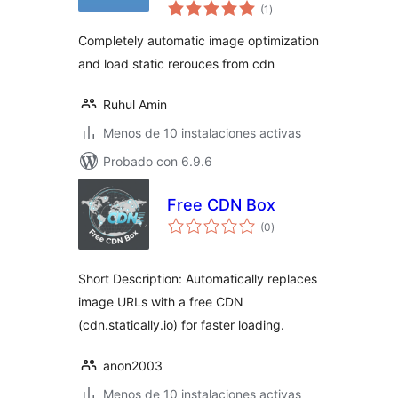
total
CDN
(1
)
de
valoraciones
Completely automatic image optimization
and load static rerouces from cdn
Ruhul Amin
Menos de 10 instalaciones activas
Probado con 6.9.6
Free CDN Box
total
(0
)
de
valoraciones
Short Description: Automatically replaces
image URLs with a free CDN
(cdn.statically.io) for faster loading.
anon2003
Menos de 10 instalaciones activas