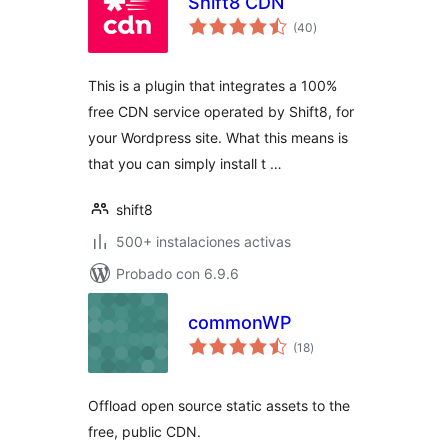
Shift8 CDN
total
(40
)
de
valoraciones
This is a plugin that integrates a 100%
free CDN service operated by Shift8, for
your Wordpress site. What this means is
that you can simply install t …
shift8
500+ instalaciones activas
Probado con 6.9.6
commonWP
total
(18
)
de
valoraciones
Offload open source static assets to the
free, public CDN.