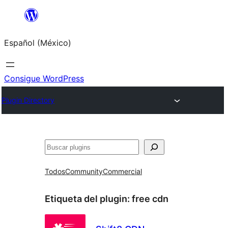
Saltar
al
Español (México)
contenido
Consigue WordPress
Plugin Directory
Buscar
Todos
Community
Commercial
Etiqueta del plugin:
free cdn