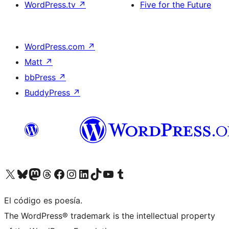
WordPress.tv
↗
Five for the Future
WordPress.com
↗
Matt
↗
bbPress
↗
BuddyPress
↗
Visita nuestra cuenta de X (anteriormente Twitter)
Visita nuestra cuenta de Bluesky
Visita nuestra cuenta de Mastodon
Visita nuestra cuenta de Threads
Visita nuestra página de Facebook
Visita nuestra cuenta de Instagram
Visita nuestra cuenta de LinkedIn
Visita nuestra cuenta de TikTok
Visita nuestro canal de YouTube
Visita nuestra cuenta de Tumblr
El código es poesía.
The WordPress® trademark is the intellectual property