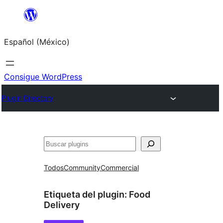
Saltar
al
Español (México)
contenido
Consigue WordPress
Plugin Directory
Buscar
Todos
Community
Commercial
Etiqueta del plugin:
Food
Delivery