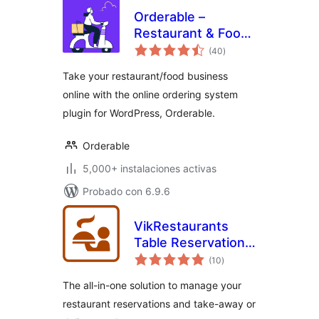
Orderable –
Restaurant & Food
total
Ordering System
(40
)
de
valoraciones
Take your restaurant/food business
online with the online ordering system
plugin for WordPress, Orderable.
Orderable
5,000+ instalaciones activas
Probado con 6.9.6
VikRestaurants
Table Reservations
total
and Take-Away
(10
)
de
valoraciones
The all-in-one solution to manage your
restaurant reservations and take-away or