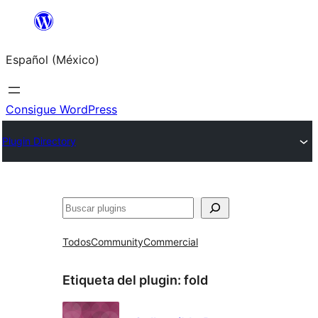
Saltar
al
Español (México)
contenido
Consigue WordPress
Plugin Directory
Buscar
Todos
Community
Commercial
Etiqueta del plugin:
fold