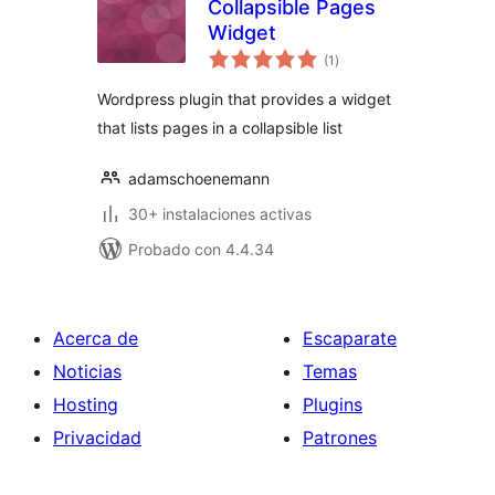
Collapsible Pages
Widget
total
(1
)
de
valoraciones
Wordpress plugin that provides a widget
that lists pages in a collapsible list
adamschoenemann
30+ instalaciones activas
Probado con 4.4.34
Acerca de
Escaparate
Noticias
Temas
Hosting
Plugins
Privacidad
Patrones