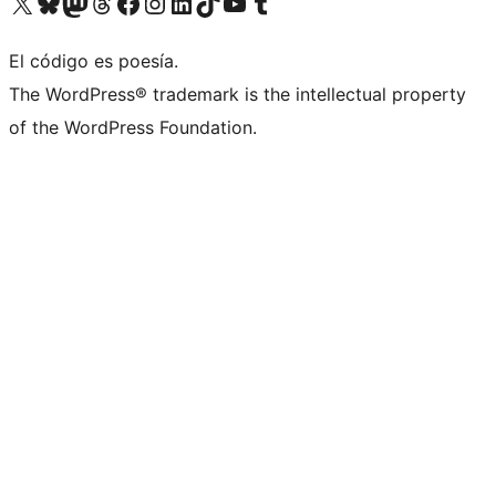
Visita nuestra cuenta de X (anteriormente Twitter)
Visita nuestra cuenta de Bluesky
Visita nuestra cuenta de Mastodon
Visita nuestra cuenta de Threads
Visita nuestra página de Facebook
Visita nuestra cuenta de Instagram
Visita nuestra cuenta de LinkedIn
Visita nuestra cuenta de TikTok
Visita nuestro canal de YouTube
Visita nuestra cuenta de Tumblr
El código es poesía.
The WordPress® trademark is the intellectual property
of the WordPress Foundation.