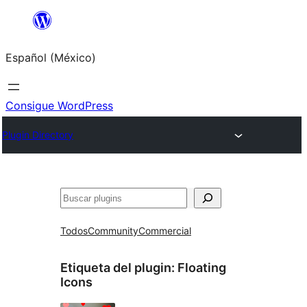
Saltar
al
Español (México)
contenido
Consigue WordPress
Plugin Directory
Buscar
Todos
Community
Commercial
Etiqueta del plugin:
Floating
Icons