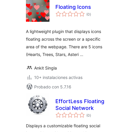
Floating Icons
total
(0
)
de
valoraciones
A lightweight plugin that displays icons
floating across the screen or a specific
area of the webpage. There are 5 icons
(Hearts, Trees, Stars, Asteri …
Ankit Singla
10+ instalaciones activas
Probado con 5.7.16
EffortLess Floating
Social Network
total
(0
)
de
valoraciones
Displays a customizable floating social