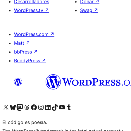
Desarrolladores
Donar
↗
WordPress.tv
↗
Swag
↗
WordPress.com
↗
Matt
↗
bbPress
↗
BuddyPress
↗
Visita nuestra cuenta de X (anteriormente Twitter)
Visita nuestra cuenta de Bluesky
Visita nuestra cuenta de Mastodon
Visita nuestra cuenta de Threads
Visita nuestra página de Facebook
Visita nuestra cuenta de Instagram
Visita nuestra cuenta de LinkedIn
Visita nuestra cuenta de TikTok
Visita nuestro canal de YouTube
Visita nuestra cuenta de Tumblr
El código es poesía.