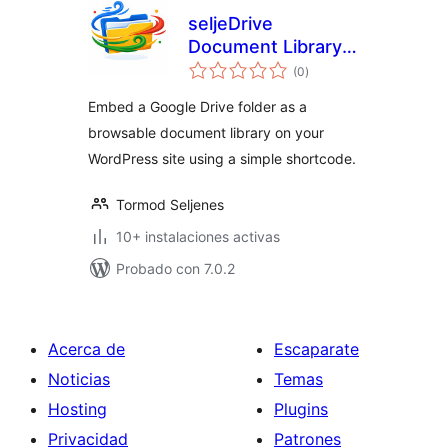
seljeDrive
Document Library
total
for Google Drive
(0
)
de
valoraciones
Embed a Google Drive folder as a
browsable document library on your
WordPress site using a simple shortcode.
Tormod Seljenes
10+ instalaciones activas
Probado con 7.0.2
Acerca de
Escaparate
Noticias
Temas
Hosting
Plugins
Privacidad
Patrones