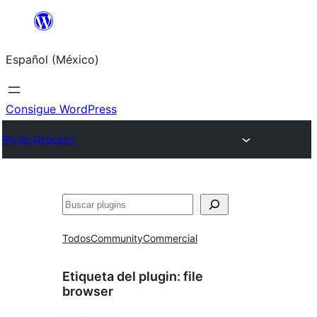
Saltar
al
Español (México)
contenido
Consigue WordPress
Plugin Directory
Buscar
Todos
Community
Commercial
Etiqueta del plugin:
file
browser