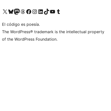
Visita nuestra cuenta de X (anteriormente Twitter)
Visita nuestra cuenta de Bluesky
Visita nuestra cuenta de Mastodon
Visita nuestra cuenta de Threads
Visita nuestra página de Facebook
Visita nuestra cuenta de Instagram
Visita nuestra cuenta de LinkedIn
Visita nuestra cuenta de TikTok
Visita nuestro canal de YouTube
Visita nuestra cuenta de Tumblr
El código es poesía.
The WordPress® trademark is the intellectual property
of the WordPress Foundation.