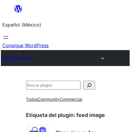
Saltar
al
Español (México)
contenido
Consigue WordPress
Plugin Directory
Buscar
Todos
Community
Commercial
Etiqueta del plugin:
feed image