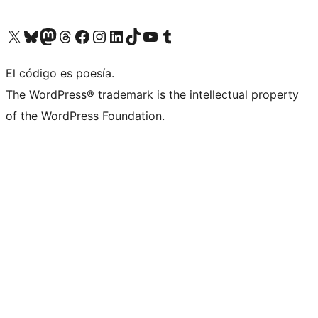
Visita nuestra cuenta de X (anteriormente Twitter)
Visita nuestra cuenta de Bluesky
Visita nuestra cuenta de Mastodon
Visita nuestra cuenta de Threads
Visita nuestra página de Facebook
Visita nuestra cuenta de Instagram
Visita nuestra cuenta de LinkedIn
Visita nuestra cuenta de TikTok
Visita nuestro canal de YouTube
Visita nuestra cuenta de Tumblr
El código es poesía.
The WordPress® trademark is the intellectual property
of the WordPress Foundation.