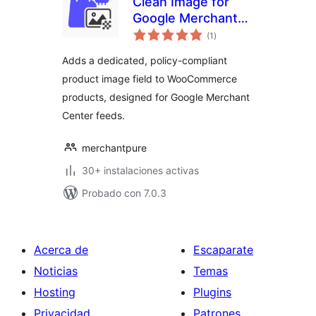
Clean Image for
Google Merchant
total
(WC)
(1
)
de
valoraciones
Adds a dedicated, policy-compliant
product image field to WooCommerce
products, designed for Google Merchant
Center feeds.
merchantpure
30+ instalaciones activas
Probado con 7.0.3
Acerca de
Escaparate
Noticias
Temas
Hosting
Plugins
Privacidad
Patrones