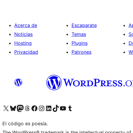
Acerca de
Escaparate
A
Noticias
Temas
S
Hosting
Plugins
D
Privacidad
Patrones
W
Visita nuestra cuenta de X (anteriormente Twitter)
Visita nuestra cuenta de Bluesky
Visita nuestra cuenta de Mastodon
Visita nuestra cuenta de Threads
Visita nuestra página de Facebook
Visita nuestra cuenta de Instagram
Visita nuestra cuenta de LinkedIn
Visita nuestra cuenta de TikTok
Visita nuestro canal de YouTube
Visita nuestra cuenta de Tumblr
El código es poesía.
The WordPress® trademark is the intellectual property of