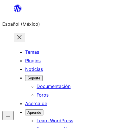
Saltar
al
Español (México)
contenido
Temas
Plugins
Noticias
Soporte
Documentación
Foros
Acerca de
Aprende
Learn WordPress