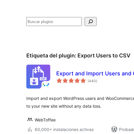
Buscar
Etiqueta del plugin:
Export Users to CSV
Export and Import Users and
total
(440
)
de
valoraciones
Import and export WordPress users and WooCommerce
to your new site without any data loss.
WebToffee
60,000+ instalaciones activas
Probado