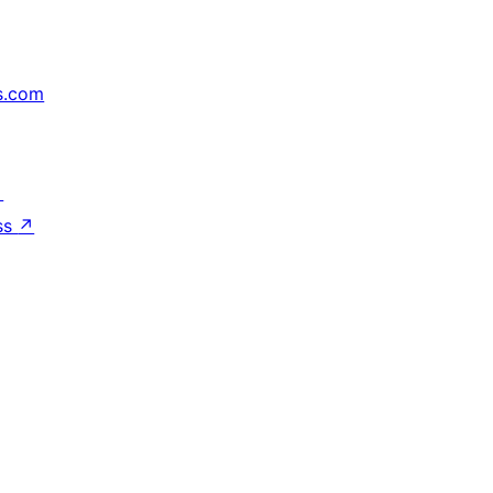
s.com
↗
ss
↗