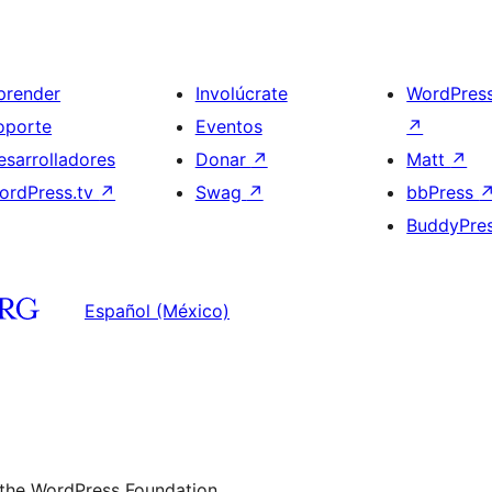
prender
Involúcrate
WordPres
oporte
Eventos
↗
esarrolladores
Donar
↗
Matt
↗
ordPress.tv
↗
Swag
↗
bbPress
BuddyPre
Español (México)
 the WordPress Foundation.