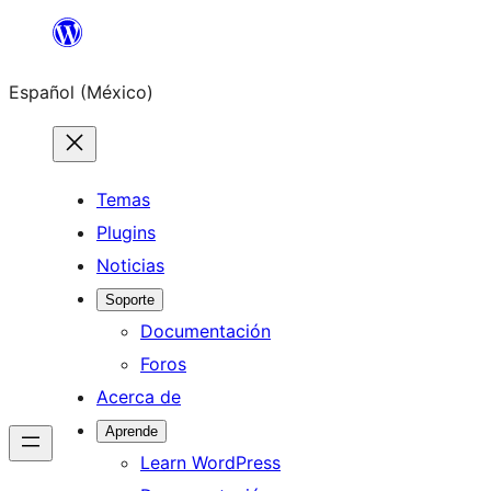
Saltar
al
Español (México)
contenido
Temas
Plugins
Noticias
Soporte
Documentación
Foros
Acerca de
Aprende
Learn WordPress