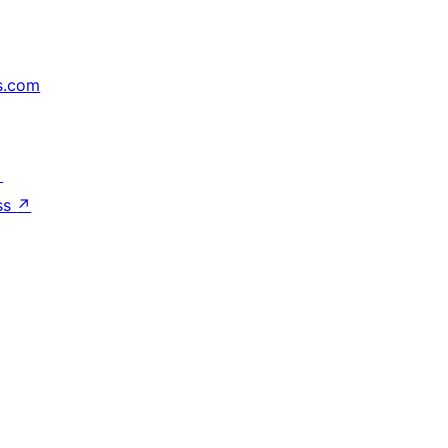
s.com
↗
ss
↗