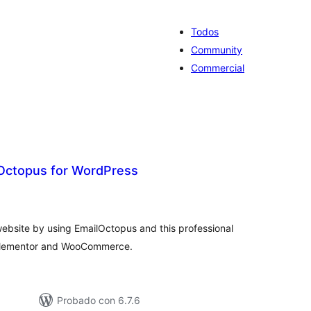
Todos
Community
Commercial
Octopus for WordPress
tal
e
loraciones
website by using EmailOctopus and this professional
, Elementor and WooCommerce.
Probado con 6.7.6