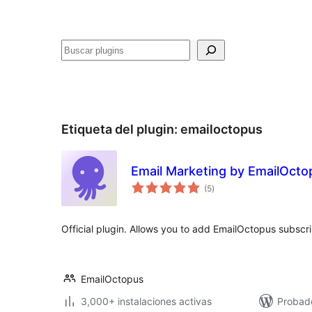
Buscar
Etiqueta del plugin:
emailoctopus
Email Marketing by EmailOcto
total
(5
)
de
valoraciones
Official plugin. Allows you to add EmailOctopus subscr
EmailOctopus
3,000+ instalaciones activas
Probado