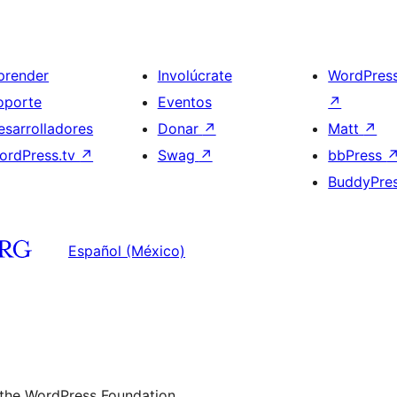
prender
Involúcrate
WordPres
oporte
Eventos
↗
esarrolladores
Donar
↗
Matt
↗
ordPress.tv
↗
Swag
↗
bbPress
BuddyPre
Español (México)
 the WordPress Foundation.