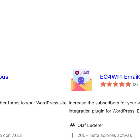
pus
EO4WP: Email
to
(3
)
d
va
iber forms to your WordPress site.
Increase the subscribers for your 
integration plugin for WordPress
Olaf Lederer
 con 7.0.3
200+ instalaciones activas