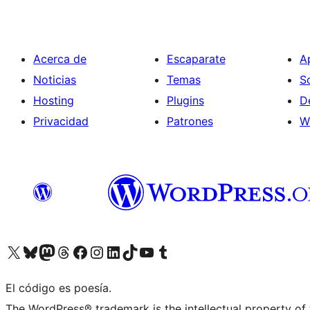
Acerca de
Escaparate
A
Noticias
Temas
S
Hosting
Plugins
D
Privacidad
Patrones
W
Visita nuestra cuenta de X (anteriormente Twitter)
Visita nuestra cuenta de Bluesky
Visita nuestra cuenta de Mastodon
Visita nuestra cuenta de Threads
Visita nuestra página de Facebook
Visita nuestra cuenta de Instagram
Visita nuestra cuenta de LinkedIn
Visita nuestra cuenta de TikTok
Visita nuestro canal de YouTube
Visita nuestra cuenta de Tumblr
El código es poesía.
The WordPress® trademark is the intellectual property of