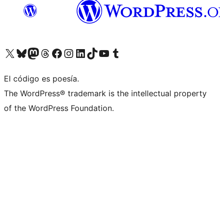
Visita nuestra cuenta de X (anteriormente Twitter)
Visita nuestra cuenta de Bluesky
Visita nuestra cuenta de Mastodon
Visita nuestra cuenta de Threads
Visita nuestra página de Facebook
Visita nuestra cuenta de Instagram
Visita nuestra cuenta de LinkedIn
Visita nuestra cuenta de TikTok
Visita nuestro canal de YouTube
Visita nuestra cuenta de Tumblr
El código es poesía.
The WordPress® trademark is the intellectual property
of the WordPress Foundation.