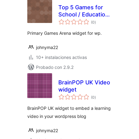
Top 5 Games for
School / Education
total
from Primary
(0
)
de
valoraciones
Games Arena
Primary Games Arena widget for wp.
johnyma22
10+ instalaciones activas
Probado con 2.9.2
BrainPOP UK Video
widget
total
(0
)
de
valoraciones
BrainPOP UK widget to embed a learning
video in your wordpress blog
johnyma22