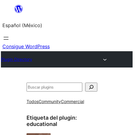
Saltar
al
Español (México)
contenido
Consigue WordPress
Plugin Directory
Buscar
Todos
Community
Commercial
Etiqueta del plugin:
educational