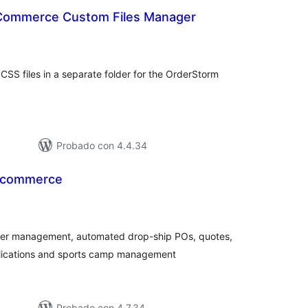
Commerce Custom Files Manager
tal
e
loraciones
CSS files in a separate folder for the OrderStorm
Probado con 4.4.34
-commerce
tal
e
loraciones
der management, automated drop-ship POs, quotes,
plications and sports camp management
Probado con 4.7.34