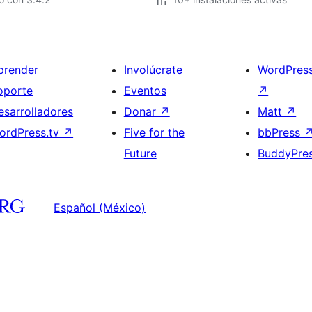
prender
Involúcrate
WordPres
oporte
Eventos
↗
esarrolladores
Donar
↗
Matt
↗
ordPress.tv
↗
Five for the
bbPress
Future
BuddyPre
Español (México)