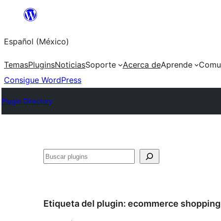
Saltar
al
Español (México)
contenido
Temas
Plugins
Noticias
Soporte
Acerca de
Aprende
Comu
Consigue WordPress
Plugin Directory
Buscar
Etiqueta del plugin:
ecommerce shopping 