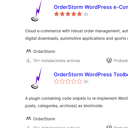
OrderStorm WordPress e-C
total
(5
)
de
valoraciones
Cloud e-commerce with robust order management, aut
digital downloads, automotive applications and spor
OrderStorm
10+ instalaciones activas
Probad
OrderStorm WordPress Toolb
total
(0
)
de
valoraciones
A plugin containing code snipets to re-implement Word
posts, categories, archives) as shortcode.
OrderStorm
10+ instalaciones activas
Probad