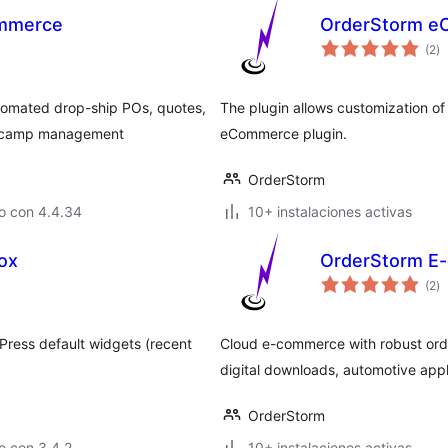
ommerce
OrderStorm e
to
(2
)
d
va
omated drop-ship POs, quotes,
The plugin allows customization of 
ts camp management
eCommerce plugin.
OrderStorm
o con 4.4.34
10+ instalaciones activas
ox
OrderStorm E
to
(2
)
d
va
Press default widgets (recent
Cloud e-commerce with robust or
digital downloads, automotive ap
OrderStorm
o con 3.4.2
10+ instalaciones activas