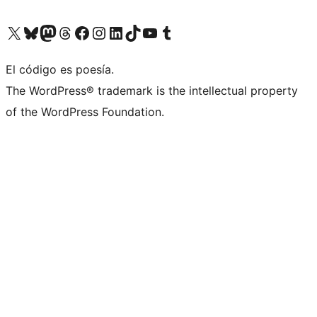
Visita nuestra cuenta de X (anteriormente Twitter)
Visita nuestra cuenta de Bluesky
Visita nuestra cuenta de Mastodon
Visita nuestra cuenta de Threads
Visita nuestra página de Facebook
Visita nuestra cuenta de Instagram
Visita nuestra cuenta de LinkedIn
Visita nuestra cuenta de TikTok
Visita nuestro canal de YouTube
Visita nuestra cuenta de Tumblr
El código es poesía.
The WordPress® trademark is the intellectual property
of the WordPress Foundation.