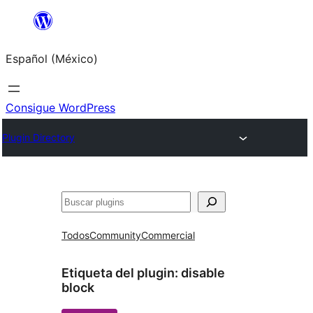
Saltar
al
Español (México)
contenido
Consigue WordPress
Plugin Directory
Buscar
Todos
Community
Commercial
Etiqueta del plugin:
disable
block