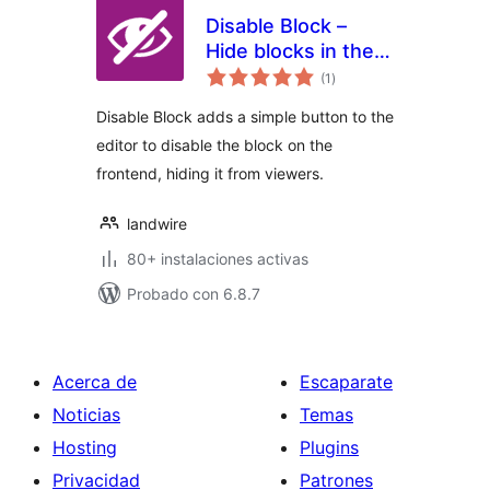
Disable Block –
Hide blocks in the
total
frontend
(1
)
de
valoraciones
Disable Block adds a simple button to the
editor to disable the block on the
frontend, hiding it from viewers.
landwire
80+ instalaciones activas
Probado con 6.8.7
Acerca de
Escaparate
Noticias
Temas
Hosting
Plugins
Privacidad
Patrones