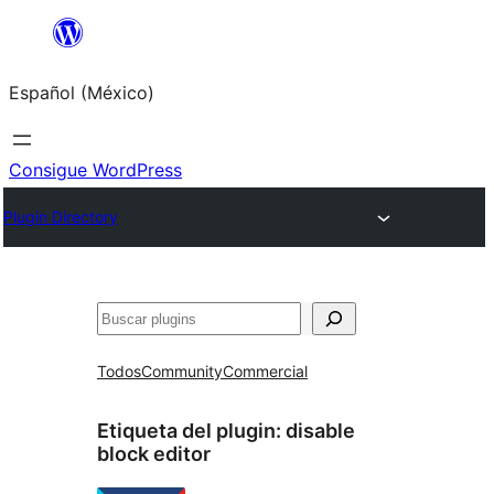
Saltar
al
Español (México)
contenido
Consigue WordPress
Plugin Directory
Buscar
Todos
Community
Commercial
Etiqueta del plugin:
disable
block editor