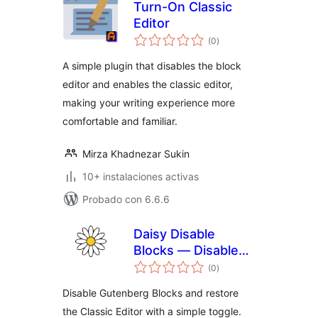
Turn-On Classic
Editor
total
(0
)
de
valoraciones
A simple plugin that disables the block
editor and enables the classic editor,
making your writing experience more
comfortable and familiar.
Mirza Khadnezar Sukin
10+ instalaciones activas
Probado con 6.6.6
Daisy Disable
Blocks — Disable
total
Gutenberg, Enable
(0
)
de
valoraciones
Classic Editor,
Disable Gutenberg Blocks and restore
Disable Block Editor
the Classic Editor with a simple toggle.