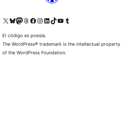
Visita nuestra cuenta de X (anteriormente Twitter)
Visita nuestra cuenta de Bluesky
Visita nuestra cuenta de Mastodon
Visita nuestra cuenta de Threads
Visita nuestra página de Facebook
Visita nuestra cuenta de Instagram
Visita nuestra cuenta de LinkedIn
Visita nuestra cuenta de TikTok
Visita nuestro canal de YouTube
Visita nuestra cuenta de Tumblr
El código es poesía.
The WordPress® trademark is the intellectual property
of the WordPress Foundation.