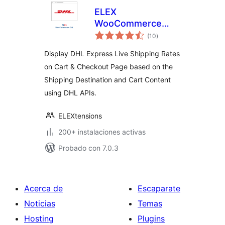
ELEX
WooCommerce
total
DHL Express
(10
)
de
valoraciones
Shipping Method
Display DHL Express Live Shipping Rates
on Cart & Checkout Page based on the
Shipping Destination and Cart Content
using DHL APIs.
ELEXtensions
200+ instalaciones activas
Probado con 7.0.3
Acerca de
Escaparate
Noticias
Temas
Hosting
Plugins