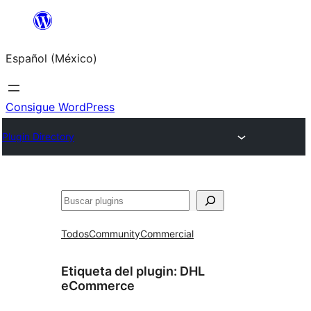
Saltar
al
Español (México)
contenido
Consigue WordPress
Plugin Directory
Buscar
Todos
Community
Commercial
Etiqueta del plugin:
DHL
eCommerce