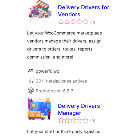
Delivery Drivers for
Vendors
total
(0
)
de
valoraciones
Let your WooCommerce marketplace
vendors manage their drivers, assign
drivers to orders, routes, reports,
commission, and more!
powerfulwp
30+ instalaciones activas
Probado con 6.8.7
Delivery Drivers
Manager
total
(0
)
de
valoraciones
Let your staff or third-party logistics