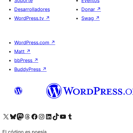
Soporte
Eventos
Desarrolladores
Donar
↗
WordPress.tv
↗
Swag
↗
WordPress.com
↗
Matt
↗
bbPress
↗
BuddyPress
↗
Visita nuestra cuenta de X (anteriormente Twitter)
Visita nuestra cuenta de Bluesky
Visita nuestra cuenta de Mastodon
Visita nuestra cuenta de Threads
Visita nuestra página de Facebook
Visita nuestra cuenta de Instagram
Visita nuestra cuenta de LinkedIn
Visita nuestra cuenta de TikTok
Visita nuestro canal de YouTube
Visita nuestra cuenta de Tumblr
El código es poesía.