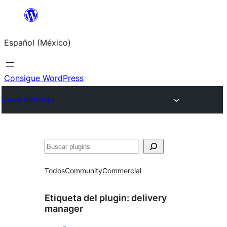
Saltar
al
Español (México)
contenido
Consigue WordPress
Plugin Directory
Buscar
Todos
Community
Commercial
Etiqueta del plugin:
delivery
manager