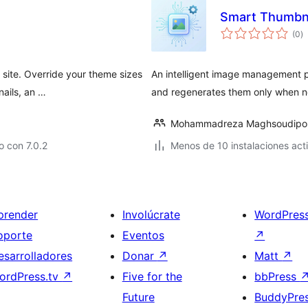
Smart Thumbn
to
(0
)
d
va
 site. Override your theme sizes
An intelligent image management pl
nails, an …
and regenerates them only when n
Mohammadreza Maghsoudipo
 con 7.0.2
Menos de 10 instalaciones act
prender
Involúcrate
WordPres
oporte
Eventos
↗
esarrolladores
Donar
↗
Matt
↗
ordPress.tv
↗
Five for the
bbPress
Future
BuddyPre