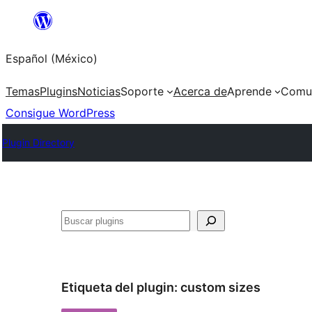
Saltar
al
Español (México)
contenido
Temas
Plugins
Noticias
Soporte
Acerca de
Aprende
Comu
Consigue WordPress
Plugin Directory
Buscar
Etiqueta del plugin:
custom sizes