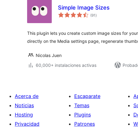
Simple Image Sizes
total
(91
)
de
valoraciones
This plugin lets you create custom image sizes for your
directly on the Media settings page, regenerate thumb
Nicolas Juen
60,000+ instalaciones activas
Probado
Acerca de
Escaparate
A
Noticias
Temas
S
Hosting
Plugins
D
Privacidad
Patrones
W