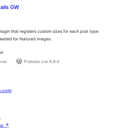
ails GW
tal
e
loraciones
ugin that registers custom sizes for each post type
eeded for featured images.
ur
ivas
Probado con 6.8.6
s.com
↗
ss
↗