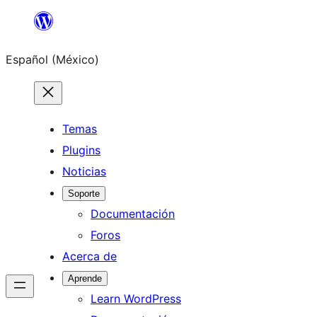
Saltar
al
Español (México)
contenido
Temas
Plugins
Noticias
Soporte
Documentación
Foros
Acerca de
Aprende
Learn WordPress