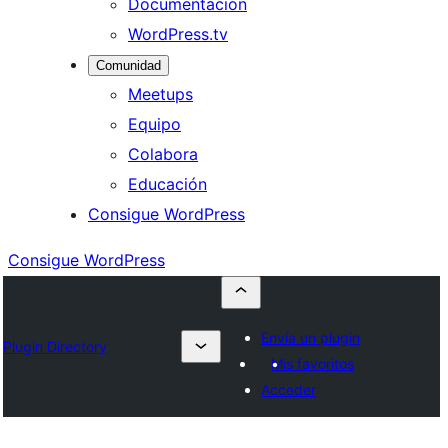
Documentación
WordPress.tv
Comunidad
Meetups
Equipo
Colabora
Educación
Consigue WordPress
Consigue WordPress
Envía un plugin
Plugin Directory
Mis favoritos
Acceder