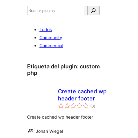
Buscar
Todos
Community
Commercial
Etiqueta del plugin:
custom
php
Create cached wp
header footer
total
(0
)
de
valoraciones
Create cached wp header footer
Johan Wiegel