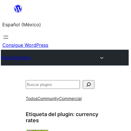
Saltar
al
Español (México)
contenido
Consigue WordPress
Plugin Directory
Buscar
Todos
Community
Commercial
Etiqueta del plugin:
currency
rates