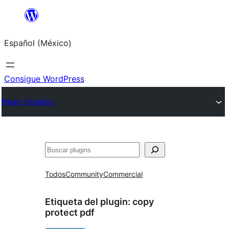
Saltar
al
Español (México)
contenido
Consigue WordPress
Plugin Directory
Buscar
Todos
Community
Commercial
Etiqueta del plugin:
copy
protect pdf