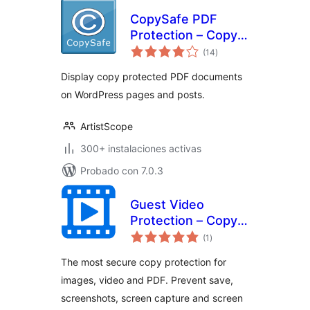
CopySafe PDF
Protection – Copy
total
Protect PDF
(14
)
de
valoraciones
Display copy protected PDF documents
on WordPress pages and posts.
ArtistScope
300+ instalaciones activas
Probado con 7.0.3
Guest Video
Protection – Copy
total
Protect PDF &
(1
)
de
valoraciones
Video
The most secure copy protection for
images, video and PDF. Prevent save,
screenshots, screen capture and screen