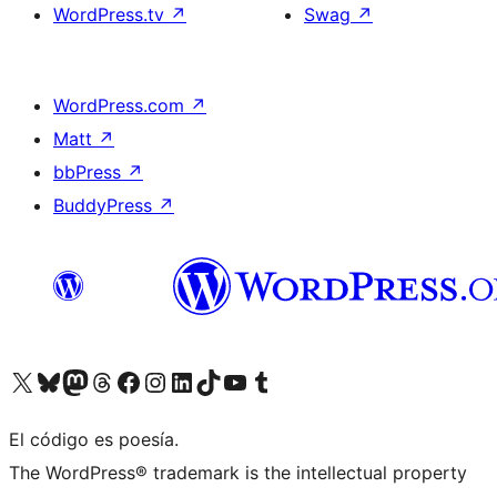
WordPress.tv
↗
Swag
↗
WordPress.com
↗
Matt
↗
bbPress
↗
BuddyPress
↗
Visita nuestra cuenta de X (anteriormente Twitter)
Visita nuestra cuenta de Bluesky
Visita nuestra cuenta de Mastodon
Visita nuestra cuenta de Threads
Visita nuestra página de Facebook
Visita nuestra cuenta de Instagram
Visita nuestra cuenta de LinkedIn
Visita nuestra cuenta de TikTok
Visita nuestro canal de YouTube
Visita nuestra cuenta de Tumblr
El código es poesía.
The WordPress® trademark is the intellectual property