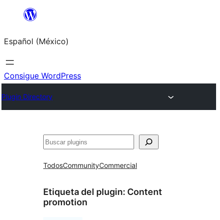
Saltar
al
Español (México)
contenido
Consigue WordPress
Plugin Directory
Buscar
Todos
Community
Commercial
Etiqueta del plugin:
Content
promotion