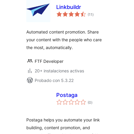
Linkbuildr
total
(11
)
de
valoraciones
Automated content promotion. Share
your content with the people who care
the most, automatically.
FTF Developer
20+ instalaciones activas
Probado con 5.3.22
Postaga
total
(0
)
de
valoraciones
Postaga helps you automate your link
building, content promotion, and