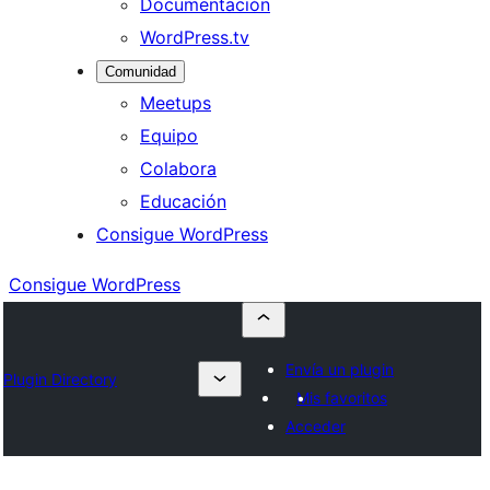
Documentación
WordPress.tv
Comunidad
Meetups
Equipo
Colabora
Educación
Consigue WordPress
Consigue WordPress
Envía un plugin
Plugin Directory
Mis favoritos
Acceder