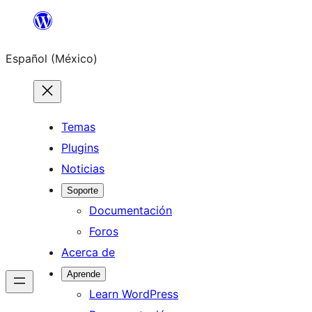
Saltar
al
Español (México)
contenido
Temas
Plugins
Noticias
Soporte
Documentación
Foros
Acerca de
Aprende
Learn WordPress