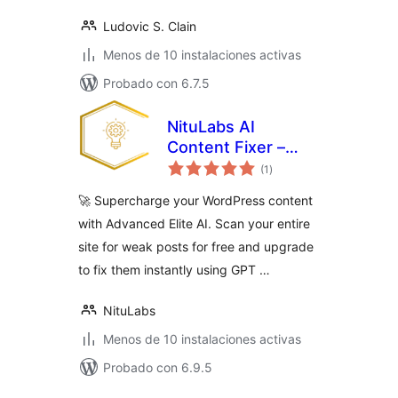
Ludovic S. Clain
Menos de 10 instalaciones activas
Probado con 6.7.5
NituLabs AI
Content Fixer –
total
Smart AI to Boost
(1
)
de
valoraciones
Your Content
🚀 Supercharge your WordPress content
Quality
with Advanced Elite AI. Scan your entire
site for weak posts for free and upgrade
to fix them instantly using GPT …
NituLabs
Menos de 10 instalaciones activas
Probado con 6.9.5