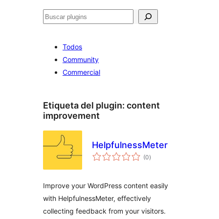
Buscar
Todos
Community
Commercial
Etiqueta del plugin:
content
improvement
HelpfulnessMeter
total
(0
)
de
valoraciones
Improve your WordPress content easily
with HelpfulnessMeter, effectively
collecting feedback from your visitors.