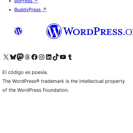
bbPress
↗
BuddyPress
↗
Visita nuestra cuenta de X (anteriormente Twitter)
Visita nuestra cuenta de Bluesky
Visita nuestra cuenta de Mastodon
Visita nuestra cuenta de Threads
Visita nuestra página de Facebook
Visita nuestra cuenta de Instagram
Visita nuestra cuenta de LinkedIn
Visita nuestra cuenta de TikTok
Visita nuestro canal de YouTube
Visita nuestra cuenta de Tumblr
El código es poesía.
The WordPress® trademark is the intellectual property
of the WordPress Foundation.