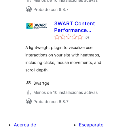
Menos de 10 instalaciones activas
Probado con 6.8.7
3WART Content
Performance
total
Heatmap Light
(0
)
de
valoraciones
A lightweight plugin to visualize user
interactions on your site with heatmaps,
including clicks, mouse movements, and
scroll depth.
3wartge
Menos de 10 instalaciones activas
Probado con 6.8.7
Acerca de
Escaparate