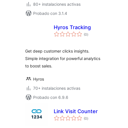
80+ instalaciones activas
Probado con 3.1.4
Hyros Tracking
total
(0
)
de
valoraciones
Get deep customer clicks insights.
Simple integration for powerful analytics
to boost sales.
Hyros
70+ instalaciones activas
Probado con 6.9.6
Link Visit Counter
total
(0
)
de
valoraciones