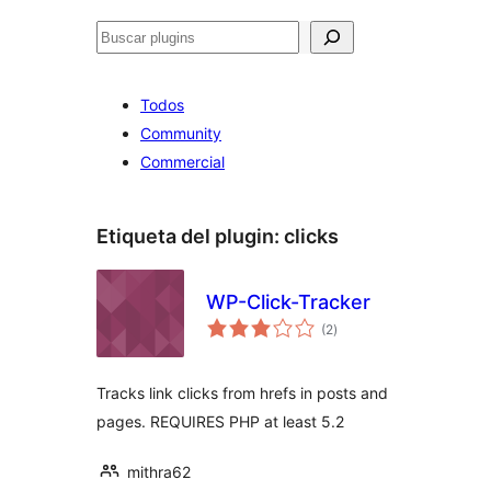
Buscar
Todos
Community
Commercial
Etiqueta del plugin:
clicks
WP-Click-Tracker
total
(2
)
de
valoraciones
Tracks link clicks from hrefs in posts and
pages. REQUIRES PHP at least 5.2
mithra62