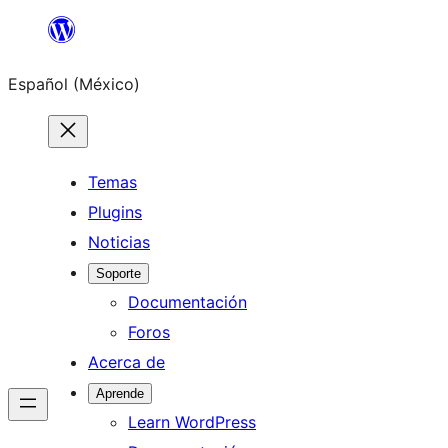
Saltar
al
Español (México)
contenido
Temas
Plugins
Noticias
Soporte
Documentación
Foros
Acerca de
Aprende
Learn WordPress