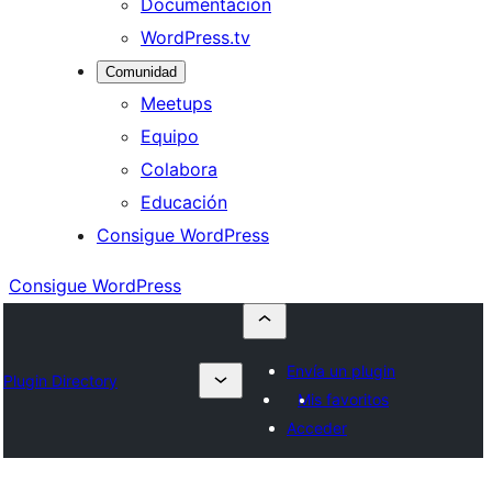
Documentación
WordPress.tv
Comunidad
Meetups
Equipo
Colabora
Educación
Consigue WordPress
Consigue WordPress
Envía un plugin
Plugin Directory
Mis favoritos
Acceder