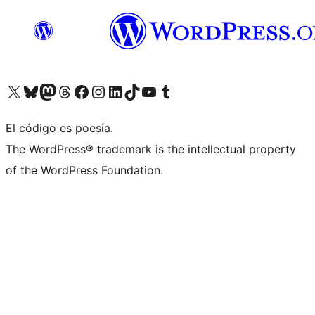
Visita nuestra cuenta de X (anteriormente Twitter)
Visita nuestra cuenta de Bluesky
Visita nuestra cuenta de Mastodon
Visita nuestra cuenta de Threads
Visita nuestra página de Facebook
Visita nuestra cuenta de Instagram
Visita nuestra cuenta de LinkedIn
Visita nuestra cuenta de TikTok
Visita nuestro canal de YouTube
Visita nuestra cuenta de Tumblr
El código es poesía.
The WordPress® trademark is the intellectual property
of the WordPress Foundation.