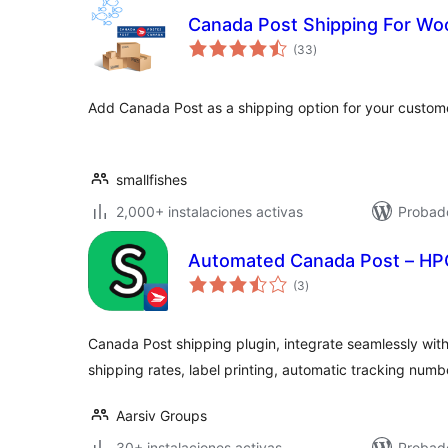
Canada Post Shipping For 
total
(33
)
de
valoraciones
Add Canada Post as a shipping option for your custom
smallfishes
2,000+ instalaciones activas
Probad
Automated Canada Post – HP
total
(3
)
de
valoraciones
Canada Post shipping plugin, integrate seamlessly with
shipping rates, label printing, automatic tracking num
Aarsiv Groups
30+ instalaciones activas
Probad