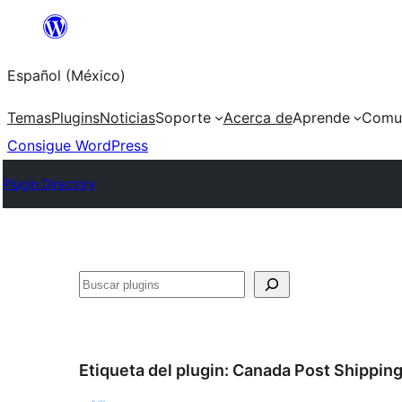
Saltar
al
Español (México)
contenido
Temas
Plugins
Noticias
Soporte
Acerca de
Aprende
Comu
Consigue WordPress
Plugin Directory
Buscar
Etiqueta del plugin:
Canada Post Shippin