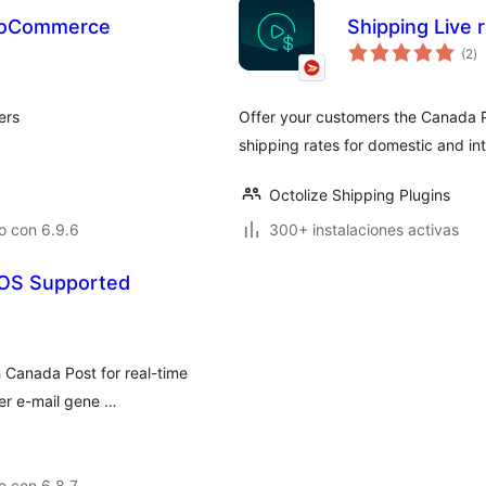
WooCommerce
Shipping Live
to
(2
)
d
va
ers
Offer your customers the Canada P
shipping rates for domestic and int
Octolize Shipping Plugins
o con 6.9.6
300+ instalaciones activas
OS Supported
 Canada Post for real-time
ber e-mail gene …
o con 6.8.7