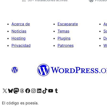
Acerca de
Escaparate
A
Noticias
Temas
S
Hosting
Plugins
D
Privacidad
Patrones
W
Visita nuestra cuenta de X (anteriormente Twitter)
Visita nuestra cuenta de Bluesky
Visita nuestra cuenta de Mastodon
Visita nuestra cuenta de Threads
Visita nuestra página de Facebook
Visita nuestra cuenta de Instagram
Visita nuestra cuenta de LinkedIn
Visita nuestra cuenta de TikTok
Visita nuestro canal de YouTube
Visita nuestra cuenta de Tumblr
El código es poesía.