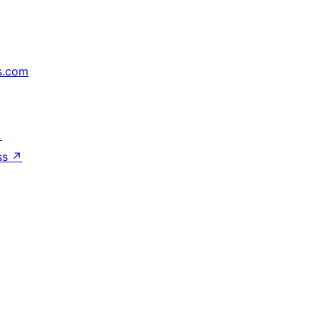
s.com
↗
ss
↗