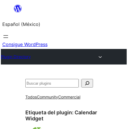
Saltar
al
Español (México)
contenido
Consigue WordPress
Plugin Directory
Buscar
Todos
Community
Commercial
Etiqueta del plugin:
Calendar
Widget