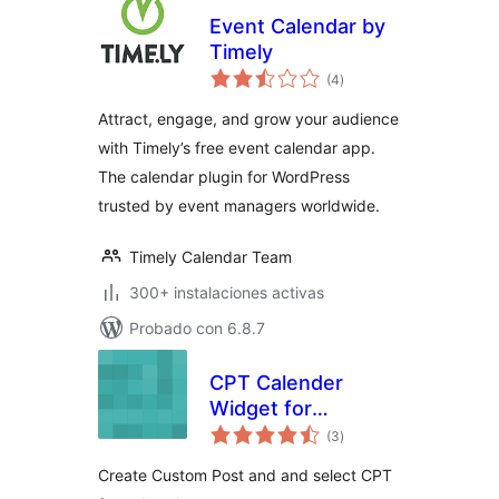
Event Calendar by
Timely
total
(4
)
de
valoraciones
Attract, engage, and grow your audience
with Timely’s free event calendar app.
The calendar plugin for WordPress
trusted by event managers worldwide.
Timely Calendar Team
300+ instalaciones activas
Probado con 6.8.7
CPT Calender
Widget for
total
WordPress
(3
)
de
valoraciones
Create Custom Post and and select CPT