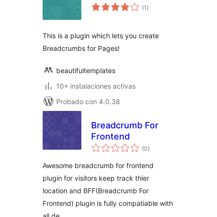
total
(1
)
de
valoraciones
This is a plugin which lets you create
Breadcrumbs for Pages!
beautifultemplates
10+ instalaciones activas
Probado con 4.0.38
Breadcrumb For
Frontend
total
(0
)
de
valoraciones
Awesome breadcrumb for frontend
plugin for visitors keep track thier
location and BFF(Breadcrumb For
Frontend) plugin is fully compatiable with
all de …