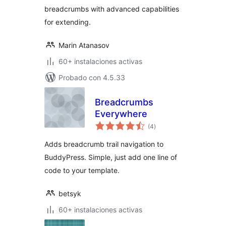
breadcrumbs with advanced capabilities
for extending.
Marin Atanasov
60+ instalaciones activas
Probado con 4.5.33
Breadcrumbs
Everywhere
total
(4
)
de
valoraciones
Adds breadcrumb trail navigation to
BuddyPress. Simple, just add one line of
code to your template.
betsyk
60+ instalaciones activas