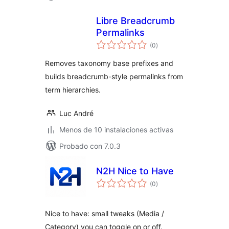
Libre Breadcrumb
Permalinks
total
(0
)
de
valoraciones
Removes taxonomy base prefixes and
builds breadcrumb-style permalinks from
term hierarchies.
Luc André
Menos de 10 instalaciones activas
Probado con 7.0.3
N2H Nice to Have
total
(0
)
de
valoraciones
Nice to have: small tweaks (Media /
Category) you can toggle on or off.