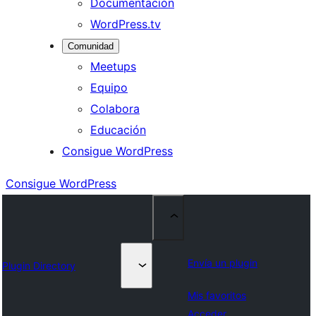
Documentación
WordPress.tv
Comunidad
Meetups
Equipo
Colabora
Educación
Consigue WordPress
Consigue WordPress
Envía un plugin
Plugin Directory
Mis favoritos
Acceder