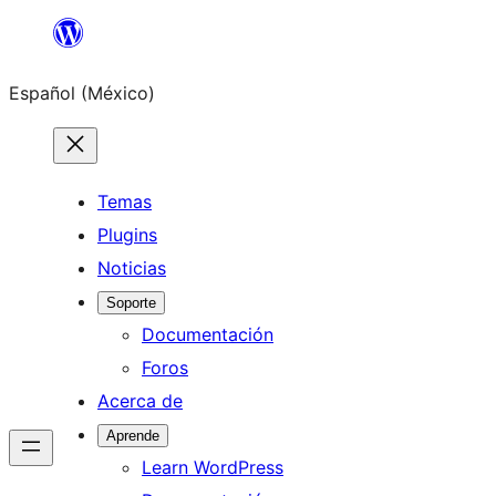
Saltar
al
Español (México)
contenido
Temas
Plugins
Noticias
Soporte
Documentación
Foros
Acerca de
Aprende
Learn WordPress