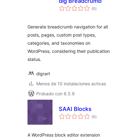
dig Breadcrumb
total
(0
)
de
valoraciones
Generate breadcrumb navigation for all
posts, pages, custom post types,
categories, and taxonomies on
WordPress, considering their publication
status.
digrart
Menos de 10 instalaciones activas
Probado con 6.5.9
SAAI Blocks
total
(0
)
de
valoraciones
A WordPress block editor extension