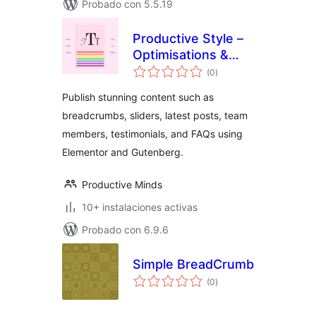
Probado con 5.5.19
Productive Style –
Optimisations &
total
Content Publishing
(0
)
de
valoraciones
Support
Publish stunning content such as
breadcrumbs, sliders, latest posts, team
members, testimonials, and FAQs using
Elementor and Gutenberg.
Productive Minds
10+ instalaciones activas
Probado con 6.9.6
Simple BreadCrumb
total
(0
)
de
valoraciones