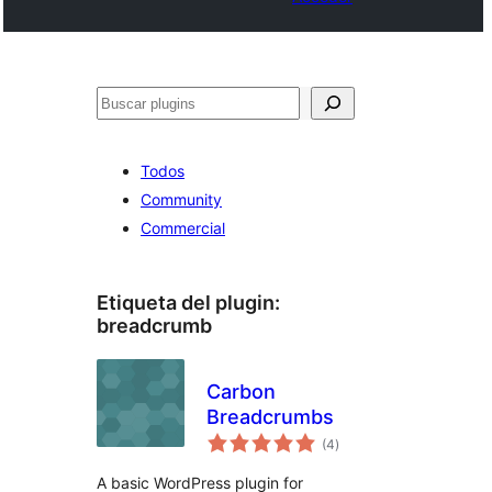
Buscar
Todos
Community
Commercial
Etiqueta del plugin:
breadcrumb
Carbon
Breadcrumbs
total
(4
)
de
valoraciones
A basic WordPress plugin for