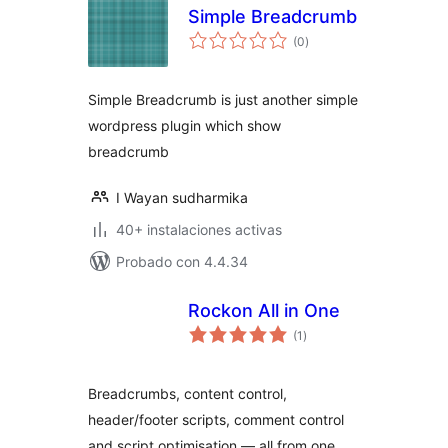
Simple Breadcrumb
total
(0
)
de
valoraciones
Simple Breadcrumb is just another simple
wordpress plugin which show
breadcrumb
I Wayan sudharmika
40+ instalaciones activas
Probado con 4.4.34
Rockon All in One
total
(1
)
de
valoraciones
Breadcrumbs, content control,
header/footer scripts, comment control
and script optimisation — all from one