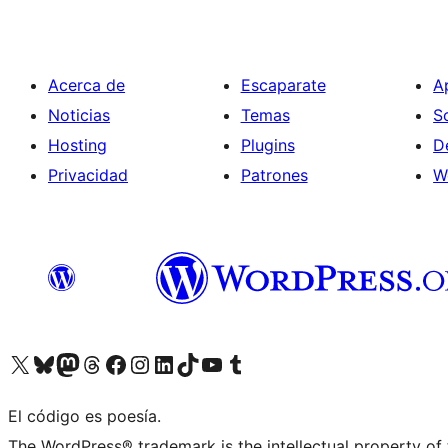
Acerca de
Escaparate
A
Noticias
Temas
S
Hosting
Plugins
D
Privacidad
Patrones
W
Visita nuestra cuenta de X (anteriormente Twitter)
Visita nuestra cuenta de Bluesky
Visita nuestra cuenta de Mastodon
Visita nuestra cuenta de Threads
Visita nuestra página de Facebook
Visita nuestra cuenta de Instagram
Visita nuestra cuenta de LinkedIn
Visita nuestra cuenta de TikTok
Visita nuestro canal de YouTube
Visita nuestra cuenta de Tumblr
El código es poesía.
The WordPress® trademark is the intellectual property of