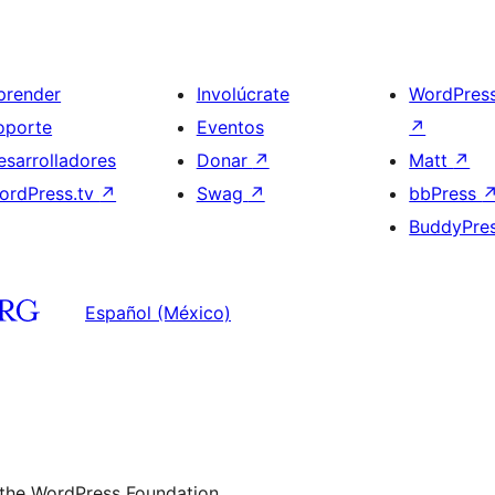
prender
Involúcrate
WordPres
oporte
Eventos
↗
esarrolladores
Donar
↗
Matt
↗
ordPress.tv
↗
Swag
↗
bbPress
BuddyPre
Español (México)
 the WordPress Foundation.