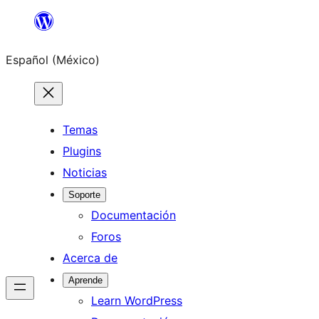
Saltar
al
Español (México)
contenido
Temas
Plugins
Noticias
Soporte
Documentación
Foros
Acerca de
Aprende
Learn WordPress