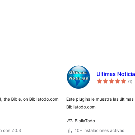
Ultimas Notici
to
(1
)
de
va
, the Bible, on Bibliatodo.com
Este plugins le muestra las últimas 
Bibliatodo.com
BibliaTodo
 con 7.0.3
10+ instalaciones activas