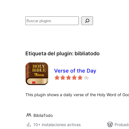
Buscar
Etiqueta del plugin:
bibliatodo
Verse of the Day
total
(1
)
de
valoraciones
This plugin shows a daily verse of the Holy Word of God
BibliaTodo
10+ instalaciones activas
Probado