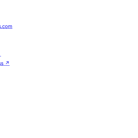
s.com
↗
ss
↗