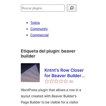
Buscar
Todos
Community
Commercial
Etiqueta del plugin:
beaver
builder
Kntnt's Row Closer
for Beaver Builder
total
Page Builder
(0
)
de
valoraciones
WordPress plugin that allows a row in a
layout created with Beaver Builder's
Page Builder to be visible for a visitor