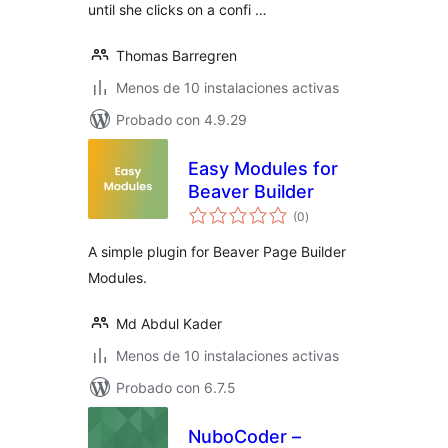
until she clicks on a confi …
Thomas Barregren
Menos de 10 instalaciones activas
Probado con 4.9.29
Easy Modules for
Beaver Builder
total
(0
)
de
valoraciones
A simple plugin for Beaver Page Builder
Modules.
Md Abdul Kader
Menos de 10 instalaciones activas
Probado con 6.7.5
NuboCoder –