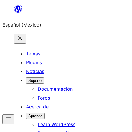
Saltar
al
Español (México)
contenido
Temas
Plugins
Noticias
Soporte
Documentación
Foros
Acerca de
Aprende
Learn WordPress