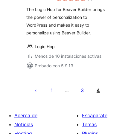
de
valoraciones
Add-on
The Logic Hop for Beaver Builder brings
the power of personalization to
WordPress and makes it easy to
personalize using Beaver Builder.
Logic Hop
Menos de 10 instalaciones activas
Probado con 5.9.13
Paginación
de
1
3
4
…
entradas
Acerca de
Escaparate
Noticias
Temas
Hosting
Plugins