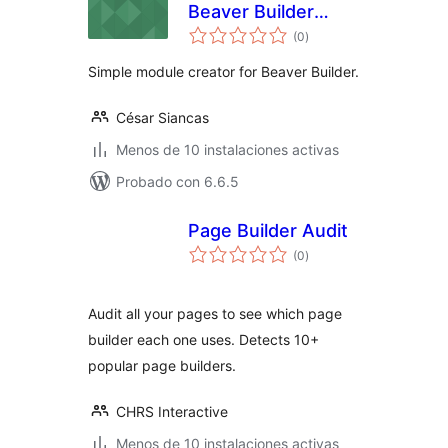
Beaver Builder
total
Simple Module
(0
)
de
valoraciones
Creator
Simple module creator for Beaver Builder.
César Siancas
Menos de 10 instalaciones activas
Probado con 6.6.5
Page Builder Audit
total
(0
)
de
valoraciones
Audit all your pages to see which page
builder each one uses. Detects 10+
popular page builders.
CHRS Interactive
Menos de 10 instalaciones activas