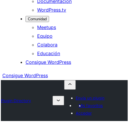
Documentación
WordPress.tv
Comunidad
Meetups
Equipo
Colabora
Educación
Consigue WordPress
Consigue WordPress
Envía un plugin
Plugin Directory
Mis favoritos
Acceder