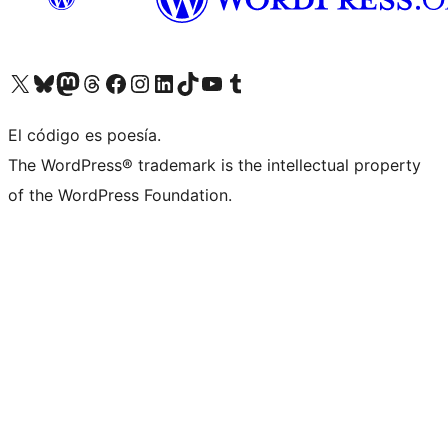
Visita nuestra cuenta de X (anteriormente Twitter)
Visita nuestra cuenta de Bluesky
Visita nuestra cuenta de Mastodon
Visita nuestra cuenta de Threads
Visita nuestra página de Facebook
Visita nuestra cuenta de Instagram
Visita nuestra cuenta de LinkedIn
Visita nuestra cuenta de TikTok
Visita nuestro canal de YouTube
Visita nuestra cuenta de Tumblr
El código es poesía.
The WordPress® trademark is the intellectual property
of the WordPress Foundation.