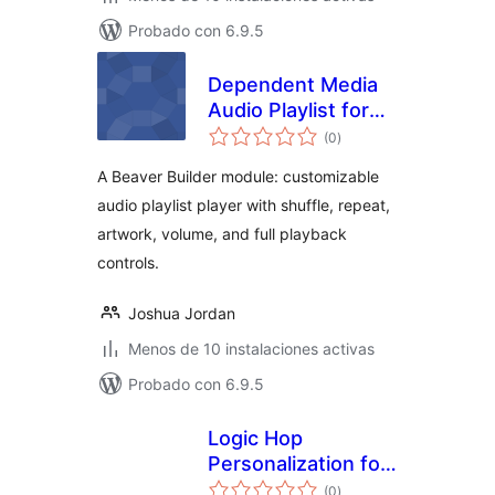
Probado con 6.9.5
Dependent Media
Audio Playlist for
total
Beaver Builder
(0
)
de
valoraciones
A Beaver Builder module: customizable
audio playlist player with shuffle, repeat,
artwork, volume, and full playback
controls.
Joshua Jordan
Menos de 10 instalaciones activas
Probado con 6.9.5
Logic Hop
Personalization for
total
Beaver Builder
(0
)