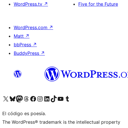
WordPress.tv
↗
Five for the Future
WordPress.com
↗
Matt
↗
bbPress
↗
BuddyPress
↗
Visita nuestra cuenta de X (anteriormente Twitter)
Visita nuestra cuenta de Bluesky
Visita nuestra cuenta de Mastodon
Visita nuestra cuenta de Threads
Visita nuestra página de Facebook
Visita nuestra cuenta de Instagram
Visita nuestra cuenta de LinkedIn
Visita nuestra cuenta de TikTok
Visita nuestro canal de YouTube
Visita nuestra cuenta de Tumblr
El código es poesía.
The WordPress® trademark is the intellectual property