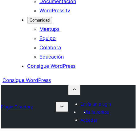
Documentación
WordPress.tv
Comunidad
Meetups
Equipo
Colabora
Educación
Consigue WordPress
Consigue WordPress
Envía un plugin
Plugin Directory
Mis favoritos
Acceder