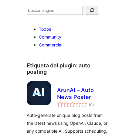
Buscar
Todos
Community
Commercial
Etiqueta del plugin:
auto
posting
ArunAI – Auto
News Poster
total
(0
)
de
valoraciones
Auto-generate unique blog posts from
the latest news using OpenAI, Claude, or
any compatible AI. Supports scheduling,