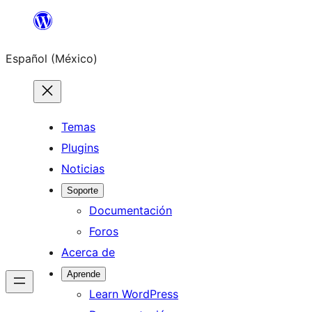
Saltar
al
Español (México)
contenido
Temas
Plugins
Noticias
Soporte
Documentación
Foros
Acerca de
Aprende
Learn WordPress