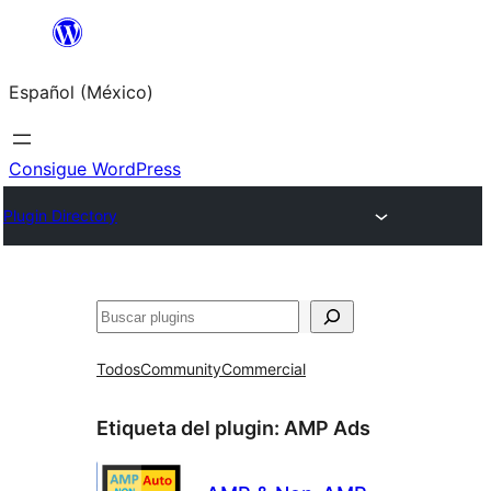
Saltar
al
Español (México)
contenido
Consigue WordPress
Plugin Directory
Buscar
Todos
Community
Commercial
Etiqueta del plugin:
AMP Ads