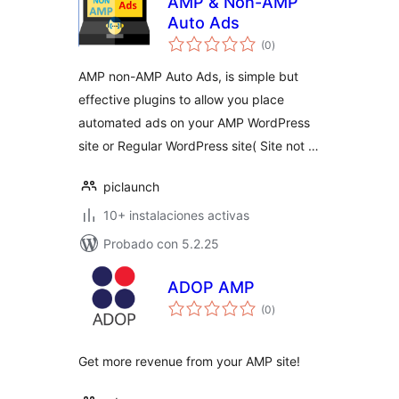
AMP & Non-AMP
Auto Ads
total
(0
)
de
valoraciones
AMP non-AMP Auto Ads, is simple but
effective plugins to allow you place
automated ads on your AMP WordPress
site or Regular WordPress site( Site not …
piclaunch
10+ instalaciones activas
Probado con 5.2.25
ADOP AMP
total
(0
)
de
valoraciones
Get more revenue from your AMP site!