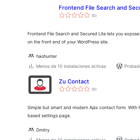
Frontend File Search and Sec
total
(0
)
de
valoraciones
Frontend File Search and Secured Lite lets you expose a
on the front end of your WordPress site.
haohunter
Menos de 10 instalaciones activas
Probad
Zu Contact
total
(0
)
de
valoraciones
Simple but smart and modern Ajax contact form. With
based settings page.
Dmitry
Menos de 10 instalaciones activas
Probad