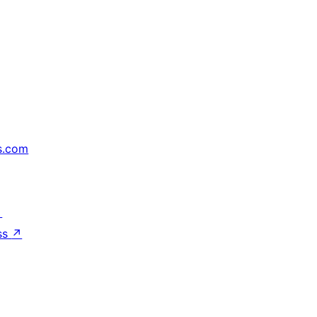
s.com
↗
ss
↗