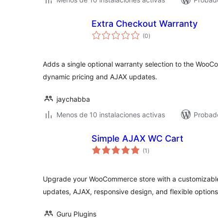
Extra Checkout Warranty
total
(0
)
de
valoraciones
Adds a single optional warranty selection to the Wo
dynamic pricing and AJAX updates.
jaychabba
Menos de 10 instalaciones activas
Probad
Simple AJAX WC Cart
total
(1
)
de
valoraciones
Upgrade your WooCommerce store with a customizable f
updates, AJAX, responsive design, and flexible options
Guru Plugins