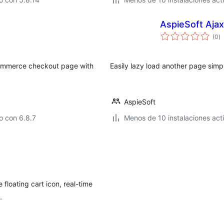
AspieSoft Aja
to
(0
)
d
va
oCommerce checkout page with
Easily lazy load another page simpl
AspieSoft
o con 6.8.7
Menos de 10 instalaciones act
loating cart icon, real-time
.