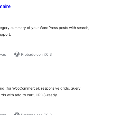
maire
tal
e
loraciones
ategory summary of your WordPress posts with search,
upport.
ivas
Probado con 7.0.3
tal
e
loraciones
rid (for WooCommerce): responsive grids, query
ards with add to cart, HPOS-ready.
ivas
Probado con 7.0.3