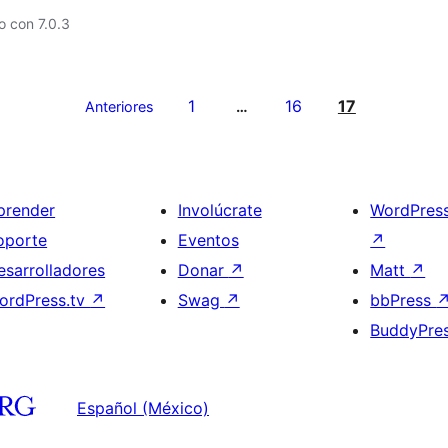
 con 7.0.3
1
16
17
Anteriores
…
prender
Involúcrate
WordPres
oporte
Eventos
↗
esarrolladores
Donar
↗
Matt
↗
ordPress.tv
↗
Swag
↗
bbPress
BuddyPre
Español (México)