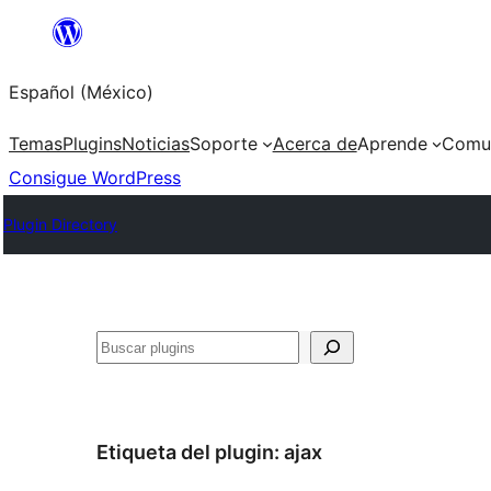
Saltar
al
Español (México)
contenido
Temas
Plugins
Noticias
Soporte
Acerca de
Aprende
Comu
Consigue WordPress
Plugin Directory
Buscar
Etiqueta del plugin:
ajax