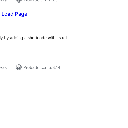
x Load Page
tal
e
loraciones
y by adding a shortcode with its url.
ivas
Probado con 5.8.14