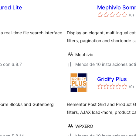
ured Lite
Mephivio Som
to
(0
)
d
va
 real-time file search interface
Display an elegant, multilingual c
filters, pagination and shortcode s
Mephivio
o con 6.8.7
Menos de 10 instalaciones act
Gridify Plus
to
(0
)
d
va
 Form Blocks and Gutenberg
Elementor Post Grid and Product G
filters, AJAX load-more, product c
WPXERO
o con 5.8.14
Menos de 10 instalaciones act