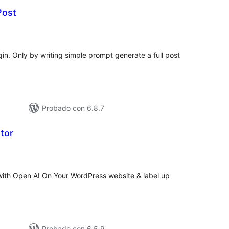
Post
tal
loraciones
in. Only by writing simple prompt generate a full post
Probado con 6.8.7
ator
tal
e
loraciones
 with Open AI On Your WordPress website & label up
Probado con 6.5.9