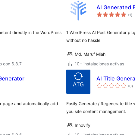
AI Generated 
to
(1
)
de
va
ontent directly in the WordPress
1 WordPress AI Post Generator plug
without no hassle.
Md. Maruf Miah
o con 6.8.7
10+ instalaciones activas
Generator
AI Title Gener
to
(0
)
d
va
r page and automatically add
Easily Generate / Regenerate title
you site content management.
Innovify
o con 6.9.6
10+ instalaciones activas