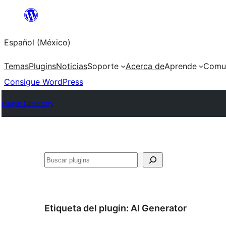
Saltar
al
Español (México)
contenido
Temas
Plugins
Noticias
Soporte
Acerca de
Aprende
Comu
Consigue WordPress
Plugin Directory
Buscar
Etiqueta del plugin:
AI Generator