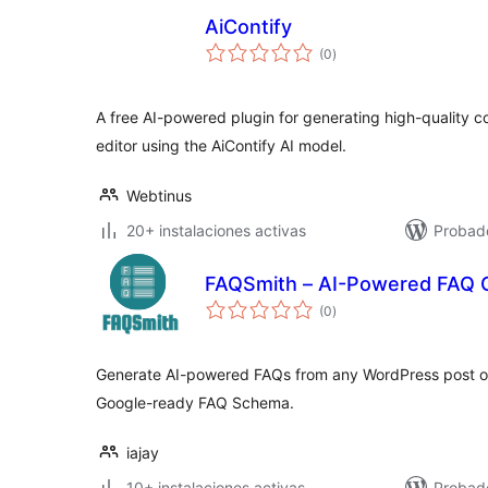
AiContify
total
(0
)
de
valoraciones
A free AI-powered plugin for generating high-quality c
editor using the AiContify AI model.
Webtinus
20+ instalaciones activas
Probad
FAQSmith – AI-Powered FAQ 
total
(0
)
de
valoraciones
Generate AI-powered FAQs from any WordPress post o
Google-ready FAQ Schema.
iajay
10+ instalaciones activas
Probad