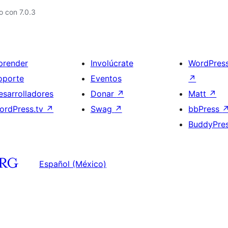
 con 7.0.3
prender
Involúcrate
WordPres
oporte
Eventos
↗
esarrolladores
Donar
↗
Matt
↗
ordPress.tv
↗
Swag
↗
bbPress
BuddyPre
Español (México)