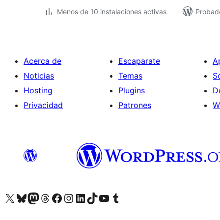
Menos de 10 instalaciones activas
Probado
Acerca de
Escaparate
A
Noticias
Temas
S
Hosting
Plugins
D
Privacidad
Patrones
W
Visita nuestra cuenta de X (anteriormente Twitter)
Visita nuestra cuenta de Bluesky
Visita nuestra cuenta de Mastodon
Visita nuestra cuenta de Threads
Visita nuestra página de Facebook
Visita nuestra cuenta de Instagram
Visita nuestra cuenta de LinkedIn
Visita nuestra cuenta de TikTok
Visita nuestro canal de YouTube
Visita nuestra cuenta de Tumblr