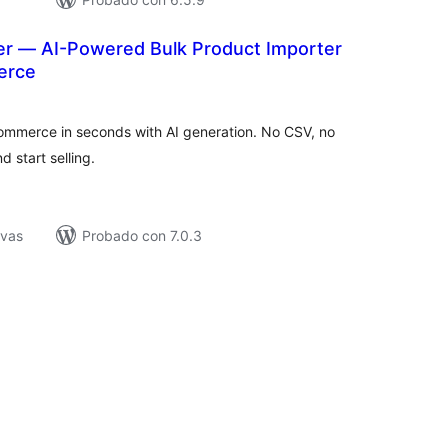
ter — AI-Powered Bulk Product Importer
erce
tal
e
loraciones
mmerce in seconds with AI generation. No CSV, no
d start selling.
ivas
Probado con 7.0.3