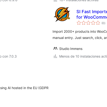
SI Fast Impor
for WooComm
to
(0
)
d
va
Import 2000+ products into WooCo
manual entry. Just search, click, an
Studio Immens
 con 7.0.3
Menos de 10 instalaciones act
using AI hosted in the EU (GDPR