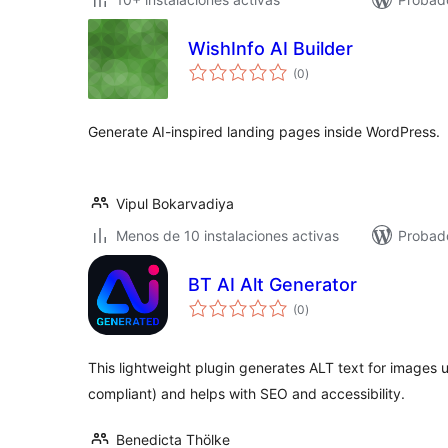
WishInfo AI Builder
total
(0
)
de
valoraciones
Generate AI-inspired landing pages inside WordPress.
Vipul Bokarvadiya
Menos de 10 instalaciones activas
Probado
BT AI Alt Generator
total
(0
)
de
valoraciones
This lightweight plugin generates ALT text for images 
compliant) and helps with SEO and accessibility.
Benedicta Thölke