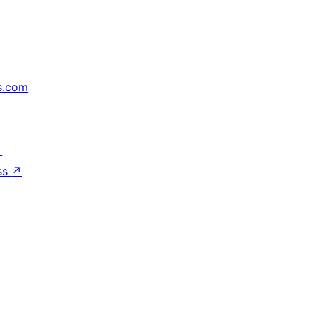
s.com
↗
ss
↗